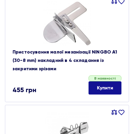
Порівняти
В
обране
Пристосування малої механізації NINGBO A1
(30-8 mm) накладний в 4 складання із
закритими зрізами
В наявності
Купити
455
грн
Порівняти
В
обране