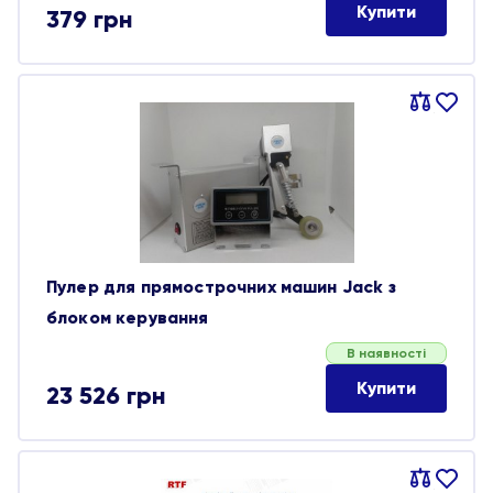
Купити
379
грн
Порівняти
В
обране
Пулер для прямострочних машин Jack з
блоком керування
В наявності
Купити
23 526
грн
Порівняти
В