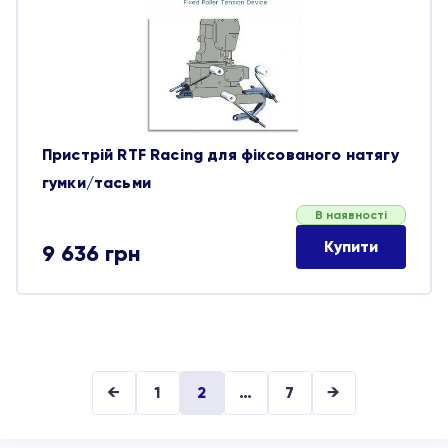
обране
Пристрій RTF Racing для фіксованого натягу
гумки/тасьми
В наявності
Купити
9 636
грн
←
1
2
…
7
→