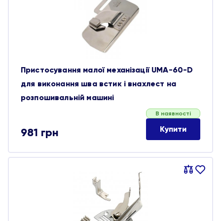
обране
Пристосування малої механізації UMA-60-D
для виконання шва встик і внахлест на
розпошивальній машині
В наявності
Купити
981
грн
Порівняти
В
обране