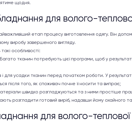
оятиме щодня.
ладнання для волого-теплово
йважливіший етап процесу виготовлення одягу. Він допо
вому виробу завершеного вигляду.
 такі особливості:
 Багато тканин потребують цієї програми, щоб у результат
 і для усадки тканин перед початком роботи. У результаті
ся після того, як споживач почне її носити та випрає;
матеріали швидко розгладжуються та з ними простіше пра
ть розгладити готовий виріб, надавши йому охайного та
ладнання для волого-теплової