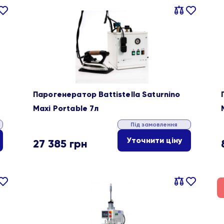
івняти
В
Порівняти
В
ране
обране
Парогенератор Battistella Saturnino
Maxi Portable 7л
Під замовлення
Уточнити ціну
27 385
грн
івняти
В
Порівняти
В
ране
обране