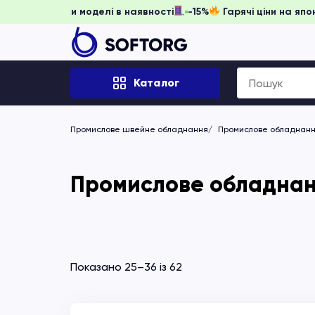
игніть забронювати, доки моделі в наявності
-15%
Гарячі 
Search
Каталог
for:
Промислове швейне обладнання
Промислове обладнання
Промислове обладнанн
Показано 25–36 із 62