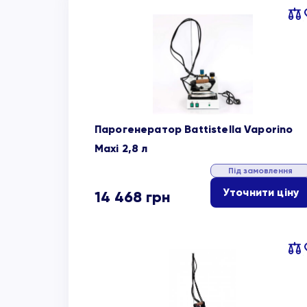
Пор
об
Парогенератор Battistella Vaporino
Maxi 2,8 л
Під замовлення
Уточнити ціну
14 468
грн
Пор
об