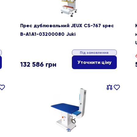
Прес дублювальний JEUX CS-767 spec
B-A1A1-03200080 Juki
Під замовлення
Уточнити ціну
132 586
грн
івняти
В
Порівняти
В
ране
обране