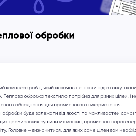
еплової обробки
й комплекс робіт, який включає не тільки підготовку тканин
. Теплова обробка текстилю потрібна для різних цілей, і 
існого обладнання для промислового використання.
 обробки буде залежати від якості та можливостей самої т
щих промислових сушильних машин, промислові парогенер
світу. Головне – визначитися, для яких саме цілей вам необ