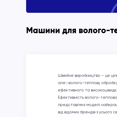
Машини для волого-т
Швейне виробництво – це ціли
але і волого-теплову обробку
ефективного та високошвидк
Ефективність волого-теплової
представлені моделі найкра
від відомих брендів з усього 