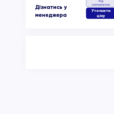
Під
замовлення
Дізнатись у
Уточнити
менеджера
ціну