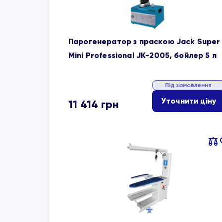
Парогенератор з праскою Jack Super
Mini Professional JK-2005, бойлер 5 л
Під замовлення
Уточнити ціну
11 414
грн
Пор
об