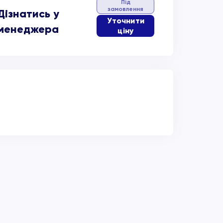
Під
замовлення
Дізнатись у
Уточнити
менеджера
ціну