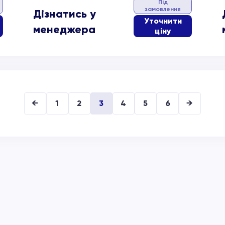
Під
замовлення
Дізнатись у
Уточнити
менеджера
ціну
←
1
2
3
4
5
6
→