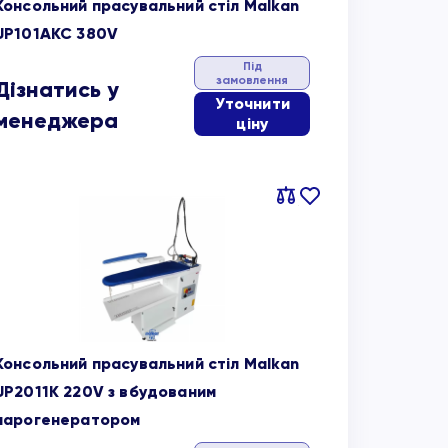
Консольний прасувальний стіл Malkan
UP101AKC 380V
Під
замовлення
Дізнатись у
Уточнити
менеджера
ціну
Порівняти
В
обране
Консольний прасувальний стіл Malkan
UP2011K 220V з вбудованим
парогенератором