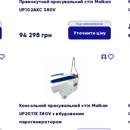
Прямокутний прасувальний стіл Malkan
UP102AKC 380V
Під замовлення
Уточнити ціну
94 298
грн
івняти
В
Порівняти
В
ране
обране
Консольний прасувальний стіл Malkan
UP2011K 380V з вбудованим
парогенератором