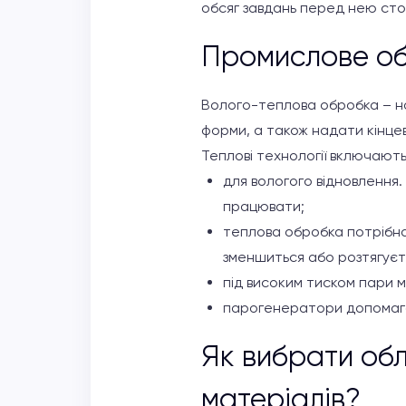
обсяг завдань перед нею ст
Промислове об
Волого-теплова обробка – на
форми, а також надати кінце
Теплові технології включають
для вологого відновлення.
працювати;
теплова обробка потрібна
зменшиться або розтягуєть
під високим тиском пари 
парогенератори допомагаю
Як вибрати об
матеріалів?