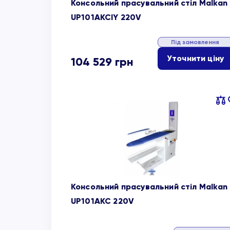
Консольний прасувальний стіл Malkan
UP101AKCIY 220V
Під замовлення
Уточнити ціну
104 529
грн
Пор
об
Консольний прасувальний стіл Malkan
UP101AKC 220V