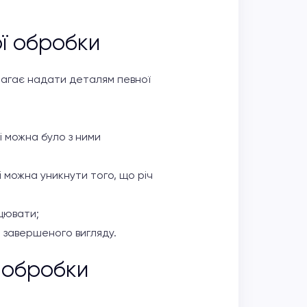
ї обробки
магає надати деталям певної
і можна було з ними
 можна уникнути того, що річ
цювати;
 завершеного вигляду.
 обробки