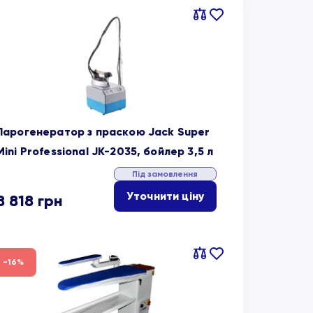
Порівняти
В
обране
Парогенератор з праскою Jack Super
Mini Professional JK-2035, бойлер 3,5 л
Під замовлення
Уточнити ціну
8 818
грн
Порівняти
В
-16%
обране