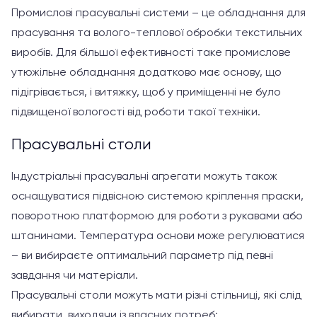
Промислові прасувальні системи – це обладнання для
прасування та волого-теплової обробки текстильних
виробів. Для більшої ефективності таке промислове
утюжільне обладнання додатково має основу, що
підігрівається, і витяжку, щоб у приміщенні не було
підвищеної вологості від роботи такої техніки.
Прасувальні столи
Індустріальні прасувальні агрегати можуть також
оснащуватися підвісною системою кріплення праски,
поворотною платформою для роботи з рукавами або
штанинами. Температура основи може регулюватися
– ви вибираєте оптимальний параметр під певні
завдання чи матеріали.
Прасувальні столи можуть мати різні стільниці, які слід
вибирати, виходячи із власних потреб: