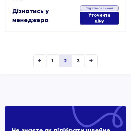
Під замовлення
Дізнатись у
Уточнити
менеджера
ціну
←
1
2
3
→
Не знаєте як підібрати швейне