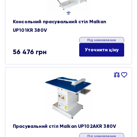
Консольний прасувальний стіл Malkan
UP101KR 380V
Під замовлення
Уточнити ціну
56 476
грн
Порівняти
В
обране
Прасувальний стіл Malkan UP102AKR 380V
Під замовлення