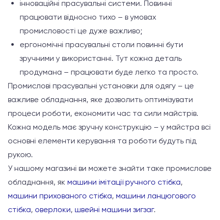
інноваційні прасувальні системи. Повинні
працювати відносно тихо – в умовах
промисловості це дуже важливо;
ергономічні прасувальні столи повинні бути
зручними у використанні. Тут кожна деталь
продумана – працювати буде легко та просто.
Промислові прасувальні установки для одягу – це
важливе обладнання, яке дозволить оптимізувати
процеси роботи, економити час та сили майстрів.
Кожна модель має зручну конструкцію – у майстра всі
основні елементи керування та роботи будуть під
рукою.
У нашому магазині ви можете знайти таке промислове
обладнання, як
машини імітації ручного стібка
,
машини прихованого стібка
,
машини ланцюгового
стібка
,
оверлоки
,
швейні машини зигзаг
.