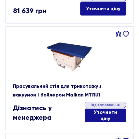
Уточнити ціну
81 639
грн
Порівняти
В
обране
Прасувальний стіл для трикотажу з
вакуумом і бойлером Malkan MTRU1
Під замовлення
Дізнатись у
Уточнити
менеджера
ціну