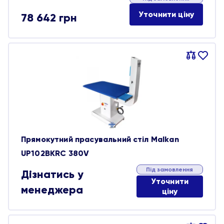
Уточнити ціну
78 642
грн
Порівняти
В
обране
Прямокутний прасувальний стіл Malkan
UP102BKRC 380V
Під замовлення
Дізнатись у
Уточнити
менеджера
ціну