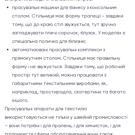
прасувальні машини для бізнесу з консольним
столом. Стільниця має форму трапеції – завдяки
тому, що до краю стіл звужується, тут зручно
загладжувати плечі сорочок, блузок. У моделях є
спеціальна поличка для білизни;
автоматизовані прасувальні комплекси з
прямокутним столом. Стільниця має правильну
форму і не звужується. Завдяки тому, що робочий
простір тут великий, можна працювати з
габаритними текстильними виробами, як,
наприклад, простирадла, скатертини та багато
іншого.
Прасувальні апарати для текстилю
використовуються не тільки у швейній промисловості
– вони потрібні і для пралень, і для хімчисток, і для
підприємств сфери обслуговування вони також