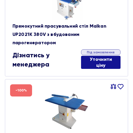
Прямокутний прасувальний стіл Malkan
UP2021K 380V з вбудованим
парогенератором
Під замовлення
Дізнатись у
Уточнити
менеджера
ціну
Порівняти
В
-100%
обране