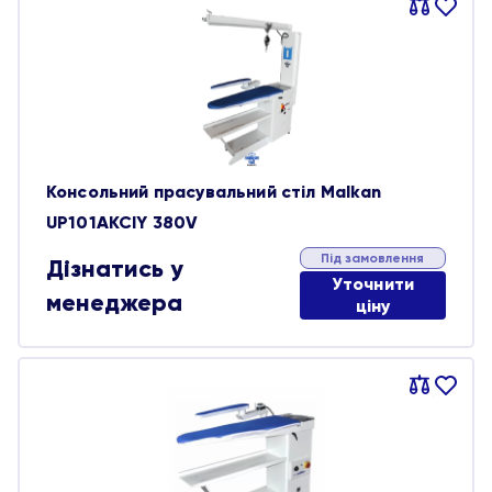
Порівняти
В
обране
Консольний прасувальний стіл Malkan
UP101AKCIY 380V
Під замовлення
Дізнатись у
Уточнити
менеджера
ціну
Порівняти
В
обране