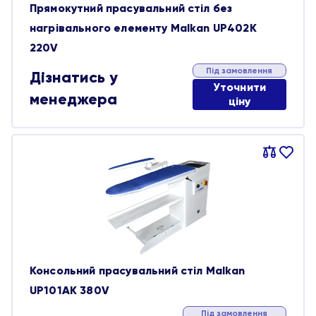
Прямокутний прасувальний стіл без
нагрівального елементу Malkan UP402K
220V
Під замовлення
Дізнатись у
Уточнити
менеджера
ціну
Порівняти
В
обране
Консольний прасувальний стіл Malkan
UP101AK 380V
Під замовлення