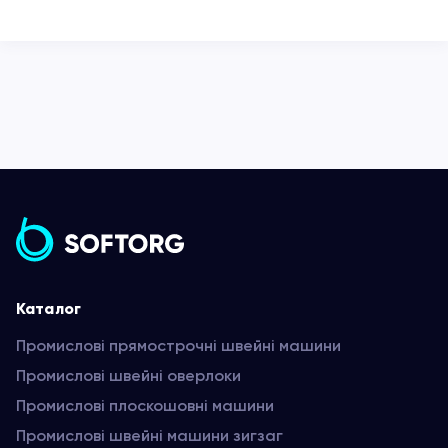
Каталог
Промислові прямострочні швейні машини
Промислові швейні оверлоки
Промислові плоскошовні машини
Промислові швейні машини зигзаг