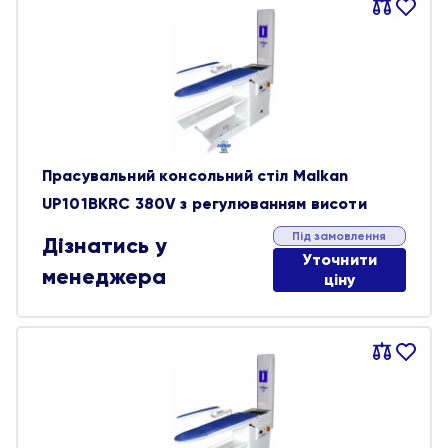
Порівняти
В
обране
Прасувальний консольний стіл Malkan
UP101BKRC 380V з регулюванням висоти
Під замовлення
Дізнатись у
Уточнити
менеджера
ціну
Порівняти
В
обране