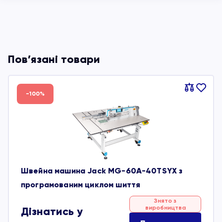
Пов’язані товари
Порівняти
В
-100%
обране
Швейна машина Jack MG-60A-40TSYX з
програмованим циклом шиття
Знято з
виробництва
Дізнатись у