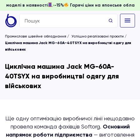
, доки моделі в наявності
-15%
Гарячі ціни на японське о
Search
for:
Промислове швейне обладнання
Успішно реалізовані проєкти
Циклічна машина Jack MG-60A-40TSYX на виробництві одягу для
військових
Циклічна машина Jack MG-60A-
40TSYX на виробництві одягу для
військових
Ще одну оптимізацію виробничої лінії нещодавно
провела команда фахівців Softorg.
Основний
напрямок роботи підприємства
— виготовлення