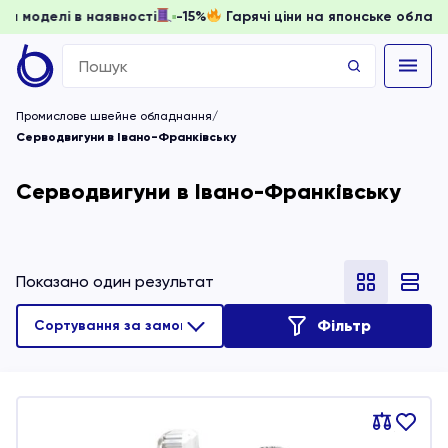
 доки моделі в наявності
-15%
Гарячі ціни на японське об
Search
for:
Промислове швейне обладнання
Серводвигуни в Івано-Франківську
Серводвигуни в Івано-Франківську
Показано один результат
Фільтр
Порівняти
В