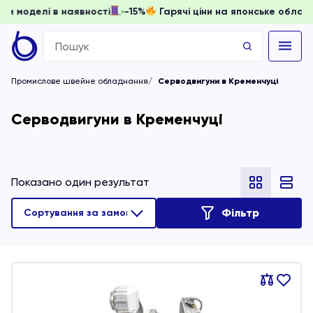
 доки моделі в наявності
-15%
Гарячі ціни на японське об
Search
for:
Промислове швейне обладнання
Серводвигуни в Кременчуці
Серводвигуни в Кременчуці
Показано один результат
Фільтр
Порівняти
В
обране