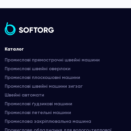
Каталог
Промислові прямострочні швейні машини
Промислові швейні оверлоки
Промислові плоскошовні машини
Промислові швейні машини зигзаг
Швейні автомати
Промислові ґудзикові машини
Промислові петельні машини
Промислова закріплювальна машина
Промислове обладнання для волого-теплової