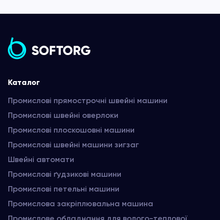
Каталог
Промислові прямострочні швейні машини
Промислові швейні оверлоки
Промислові плоскошовні машини
Промислові швейні машини зигзаг
Швейні автомати
Промислові ґудзикові машини
Промислові петельні машини
Промислова закріплювальна машина
Промислове обладнання для волого-теплової