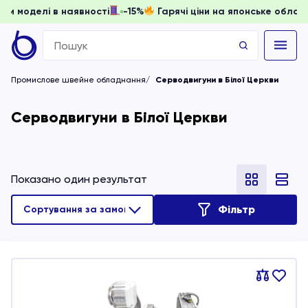
 доки моделі в наявності
-15%
Гарячі ціни на японське об
Search
for:
Промислове швейне обладнання
Серводвигуни в Білої Церкви
Серводвигуни в Білої Церкви
Показано один результат
Фільтр
Порівняти
В
обране