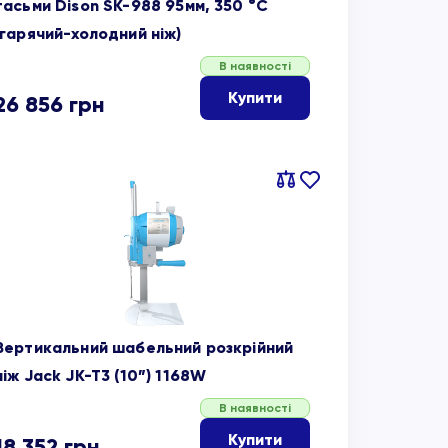
тасьми Dison SK-988 95мм, 350 °C
(гарячий-холодний ніж)
В наявності
Купити
26 856
грн
Порівняти
В
обране
Вертикальний шабельний розкрійний
ніж Jack JK-T3 (10”) 1168W
В наявності
Купити
18 352
грн