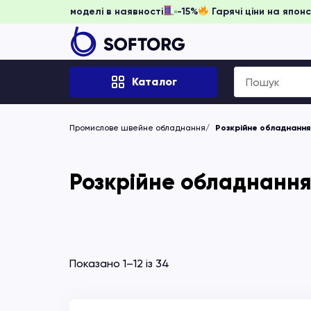
іть забронювати, доки моделі в наявності
-15%
Гарячі цін
Search
Каталог
for:
Промислове швейне обладнання
Розкрійне обладнання
Розкрійне обладнання
Показано 1–12 із 34