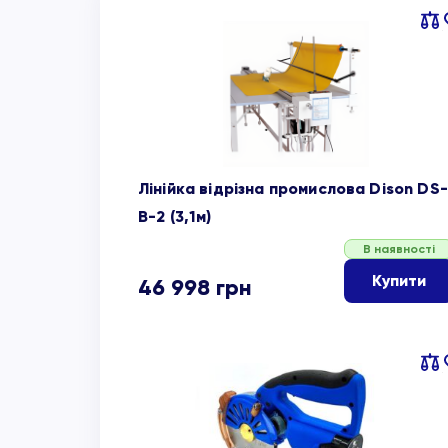
Пор
об
Лінійка відрізна промислова Dison DS-
B-2 (3,1м)
В наявності
Купити
46 998
грн
Пор
об