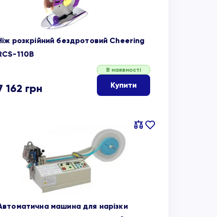
Ніж розкрійний бездротовий Cheering
RCS-110B
В наявності
Купити
7 162
грн
Порівняти
В
обране
Автоматична машина для нарізки