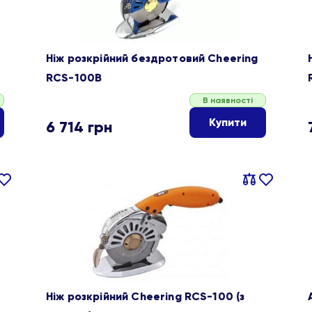
Ніж розкрійний бездротовий Cheering
RCS-100B
В наявності
Купити
6 714
грн
івняти
В
Порівняти
В
ране
обране
Ніж розкрійний Cheering RCS-100 (з