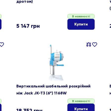
дротом)
В наявності
Купити
5 147
грн
івняти
В
Порівняти
В
ране
обране
Вертикальний шабельний розкрійний
ніж Jack JK-T3 (6”) 1168W
В наявності
Купити
18 352
грн