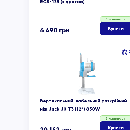
RCS-125 (з дротом)
В наявності
Купити
6 490
грн
Пор
об
Вертикальний шабельний розкрійний
ніж Jack JK-T3 (12”) 850W
В наявності
Купити
20 142
грн