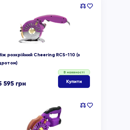
Порівняти
В
обране
Ніж розкрійний Cheering RCS-110 (з
дротом)
В наявності
Купити
5 595
грн
Порівняти
В
обране