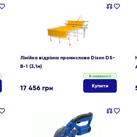
івняти
В
Порівняти
В
ране
обране
Лінійка відрізна промислова Dison DS-
B-1 (3,1м)
В наявності
Купити
17 456
грн
івняти
В
Порівняти
В
ране
обране