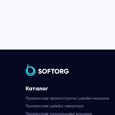
Каталог
Промислові прямострочні швейні машини
Промислові швейні оверлоки
Промислові плоскошовні машини