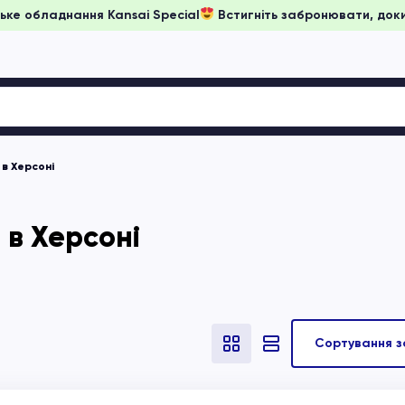
и на японське обладнання Kansai Special
Встигніть забронюв
 в Херсоні
 в Херсоні