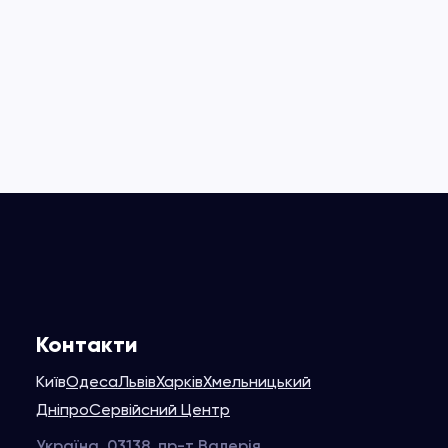
Контакти
Київ
Одеса
Львів
Харків
Хмельницький
Дніпро
Сервійсний Центр
Україна, 03138, пр-т Валерія