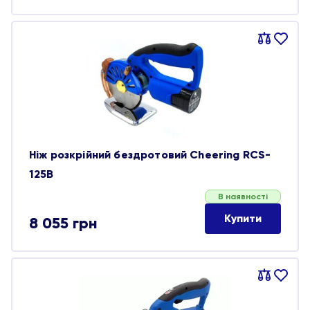
Порівняти
В
обране
Ніж розкрійний бездротовий Cheering RCS-
125B
В наявності
Купити
8 055
грн
Порівняти
В
обране