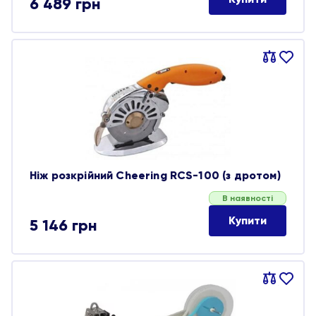
6 489
грн
Порівняти
В
обране
Ніж розкрійний Cheering RCS-100 (з дротом)
В наявності
Купити
5 146
грн
Порівняти
В
обране