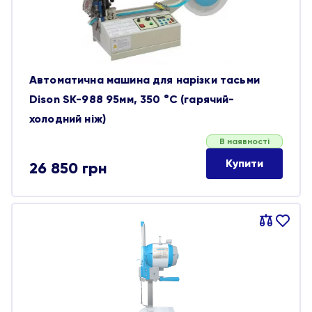
Автоматична машина для нарізки тасьми
Dison SK-988 95мм, 350 °C (гарячий-
холодний ніж)
В наявності
Купити
26 850
грн
Порівняти
В
обране