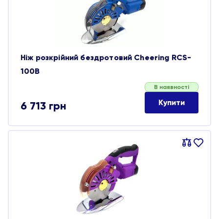
Ніж розкрійний бездротовий Cheering RCS-
100B
В наявності
Купити
6 713
грн
Порівняти
В
обране