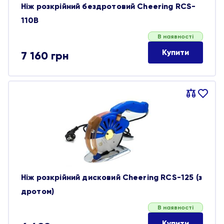
Ніж розкрійний бездротовий Cheering RCS-
110B
В наявності
Купити
7 160
грн
Порівняти
В
обране
Ніж розкрійний дисковий Cheering RCS-125 (з
дротом)
В наявності
Купити