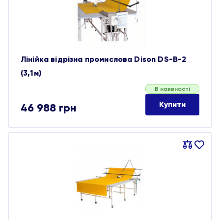
Лінійка відрізна промислова Dison DS-B-2
(3,1м)
В наявності
Купити
46 988
грн
Порівняти
В
обране