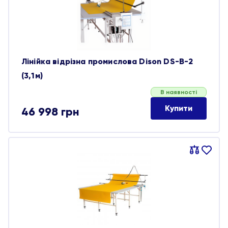
Лінійка відрізна промислова Dison DS-B-2
(3,1м)
В наявності
Купити
46 998
грн
Порівняти
В
обране