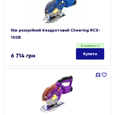
Ніж розкрійний бездротовий Cheering RCS-
100B
В наявності
Купити
6 714
грн
Порівняти
В
обране