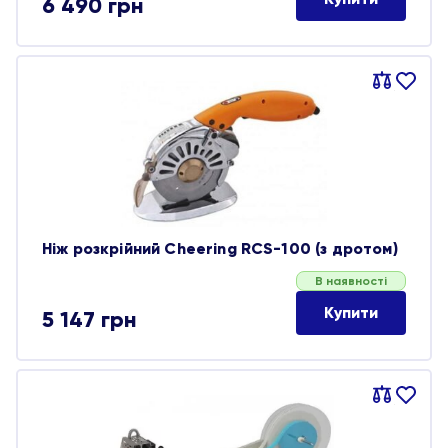
6 490
грн
Порівняти
В
обране
Ніж розкрійний Cheering RCS-100 (з дротом)
В наявності
Купити
5 147
грн
Порівняти
В
обране