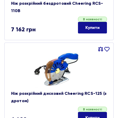
Ніж розкрійний бездротовий Cheering RCS-
110B
В наявності
Купити
7 162
грн
Порівняти
В
обране
Ніж розкрійний дисковий Cheering RCS-125 (з
дротом)
В наявності
Купити