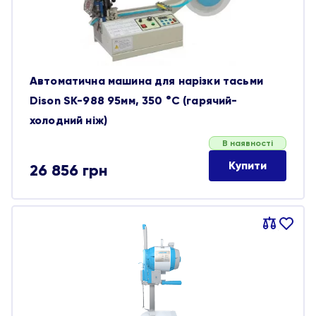
Автоматична машина для нарізки тасьми
Dison SK-988 95мм, 350 °C (гарячий-
холодний ніж)
В наявності
Купити
26 856
грн
Порівняти
В
обране