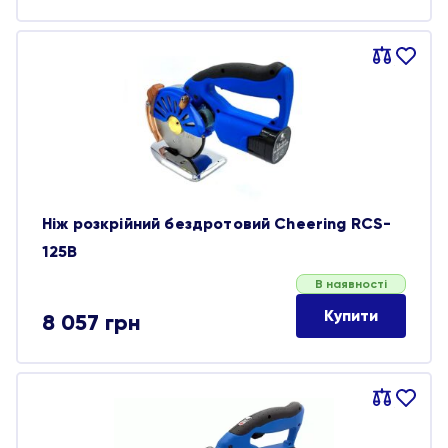
Порівняти
В
обране
Ніж розкрійний бездротовий Cheering RCS-
125B
В наявності
Купити
8 057
грн
Порівняти
В
обране