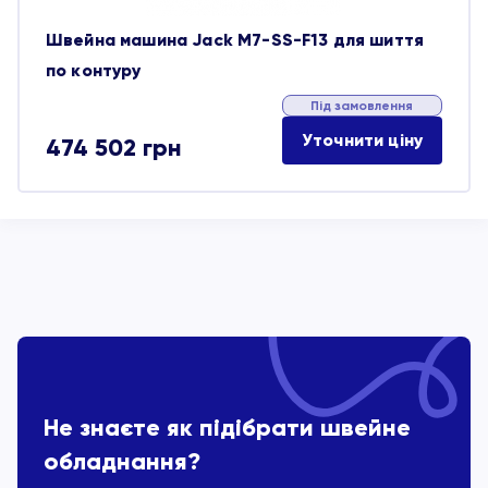
Швейна машина Jack M7-SS-F13 для шиття
по контуру
Під замовлення
Уточнити ціну
474 502
грн
Не знаєте як підібрати швейне
обладнання?