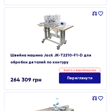
Порівняти
В
обране
Швейна машина Jack JK-T2210-F1-D для
обробки деталей по контуру
Знято з виробництва
Переглянути
264 309
грн
Порівняти
В
обране