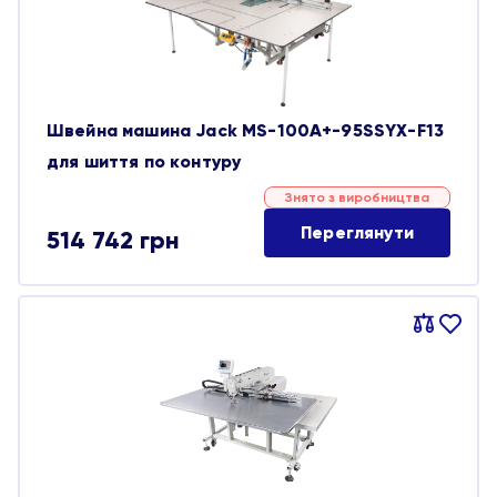
Швейна машина Jack MS-100A+-95SSYX-F13
для шиття по контуру
Знято з виробництва
Переглянути
514 742
грн
Порівняти
В
обране