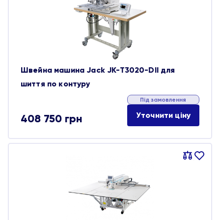
обране
Швейна машина Jack JK-T3020-DII для
шиття по контуру
Під замовлення
Уточнити ціну
408 750
грн
Порівняти
В
обране