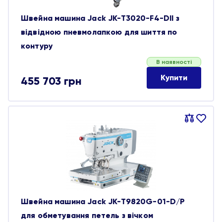
Швейна машина Jack JK-T3020-F4-DII з
відвідною пневмолапкою для шиття по
контуру
В наявності
Купити
455 703
грн
Порівняти
В
обране
Швейна машина Jack JK-T9820G-01-D/P
для обметування петель з вічком