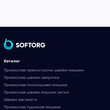
Каталог
Промислові прямострочні швейні машини
Промислові швейні оверлоки
Промислові плоскошовні машини
Промислові швейні машини зигзаг
Швейні автомати
Промислові ґудзикові машини