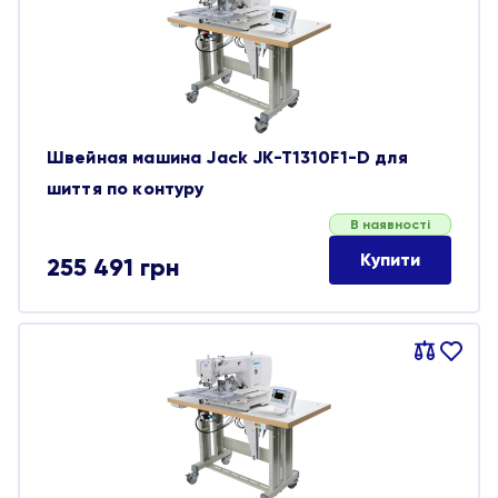
обране
Швейная машина Jack JK-T1310F1-D для
шиття по контуру
В наявності
Купити
255 491
грн
Порівняти
В
обране