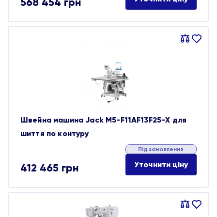
568 454
грн
Порівняти
В
обране
Швейна машина Jack M5-F11AF13F25-X для
шиття по контуру
Під замовлення
Уточнити ціну
412 465
грн
Порівняти
В