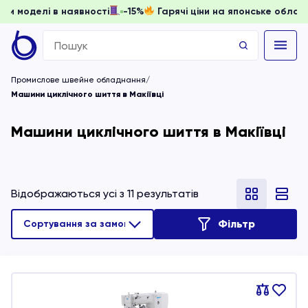
ти, доки моделі в наявності
-15%
Гарячі ціни на японське
Search
for:
Промислове швейне обладнання
Машини циклічного шиття в Макіївці
Машини циклічного шиття в Макіївці
Відображаються усі з 11 результатів
Фільтр
Порівняти
В