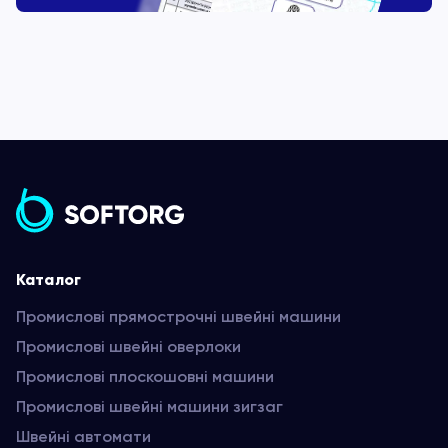
Каталог
Промислові прямострочні швейні машини
Промислові швейні оверлоки
Промислові плоскошовні машини
Промислові швейні машини зигзаг
Швейні автомати