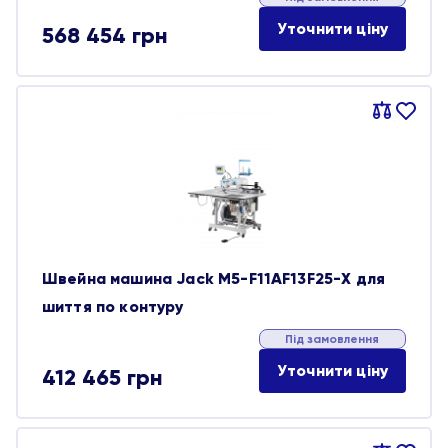
Уточнити ціну
568 454
грн
Порівняти
В
обране
Швейна машина Jack M5-F11AF13F25-X для
шиття по контуру
Під замовлення
Уточнити ціну
412 465
грн