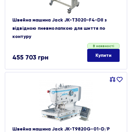
Швейна машина Jack JK-T3020-F4-DII з
відвідною пневмолапкою для шиття по
контуру
В наявності
Купити
455 703
грн
Порівняти
В
обране
Швейна машина Jack JK-T9820G-01-D/P