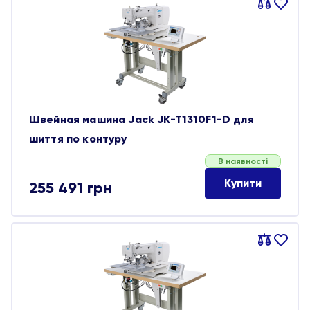
Порівняти
В
обране
Швейная машина Jack JK-T1310F1-D для
шиття по контуру
В наявності
Купити
255 491
грн
Порівняти
В
обране