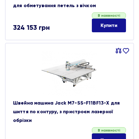
для обметування петель з вічком
В наявності
Купити
324 153
грн
Порівняти
В
обране
Швейна машина Jack M7-SS-F11BF13-X для
шиття по контуру, з пристроєм лазерної
обрізки
В наявності