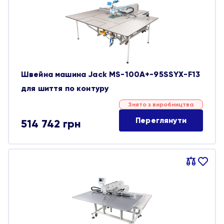
обране
Швейна машина Jack MS-100A+-95SSYX-F13
для шиття по контуру
Знято з виробництва
Переглянути
514 742
грн
Порівняти
В
обране