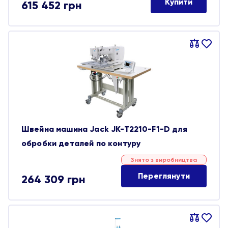
Купити
615 452
грн
Порівняти
В
обране
Швейна машина Jack JK-T2210-F1-D для
обробки деталей по контуру
Знято з виробництва
Переглянути
264 309
грн
Порівняти
В