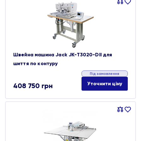
Порівняти
В
обране
Швейна машина Jack JK-T3020-DII для
шиття по контуру
Під замовлення
Уточнити ціну
408 750
грн
Порівняти
В
обране