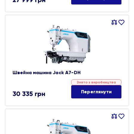
Порівняти
В
обране
Швейна машина Jack A7-DH
Знято з виробництва
Переглянути
30 335
грн
Порівняти
В
обране