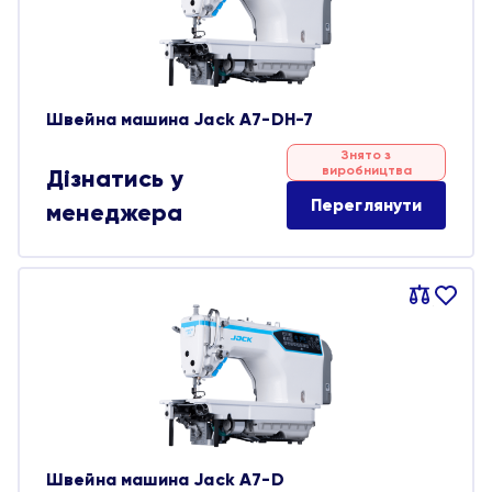
Швейна машина Jack A7-DH-7
Знято з
виробництва
Дізнатись у
Переглянути
менеджера
Порівняти
В
обране
Швейна машина Jack A7-D