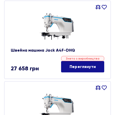
Порівняти
В
обране
Швейна машина Jack A4F-DHQ
Знято з виробництва
Переглянути
27 658
грн
Порівняти
В
обране