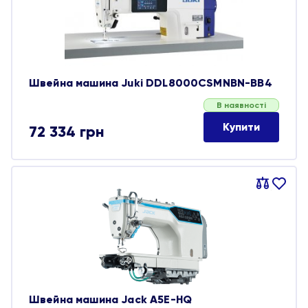
Швейна машина Juki DDL8000CSMNBN-BB4
В наявності
Купити
72 334
грн
Порівняти
В
обране
Швейна машина Jack A5E-HQ