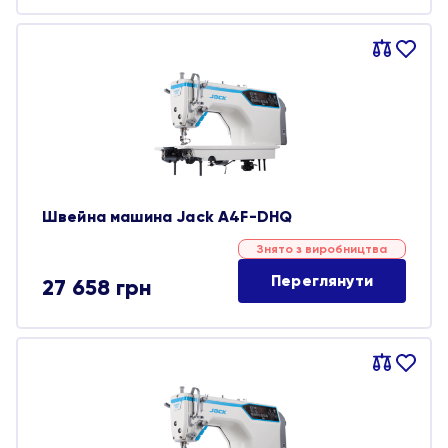
Порівняти
В
обране
Швейна машина Jack A4F-DHQ
Знято з виробництва
Переглянути
27 658
грн
Порівняти
В
обране