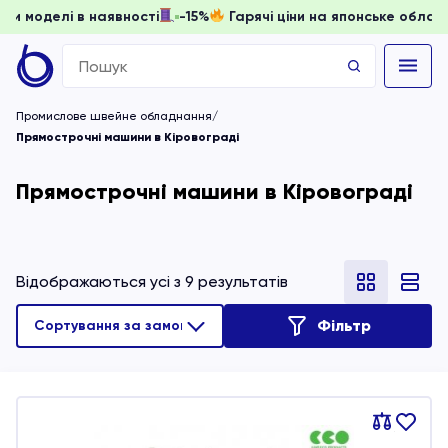
и, доки моделі в наявності
-15%
Гарячі ціни на японське 
Search
for:
Промислове швейне обладнання
Прямострочні машини в Кіровограді
Прямострочні машини в Кіровограді
Відображаються усі з 9 результатів
Фільтр
Порівняти
В