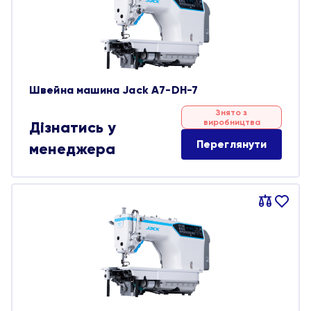
Швейна машина Jack A7-DH-7
Знято з
виробництва
Дізнатись у
Переглянути
менеджера
Порівняти
В
обране