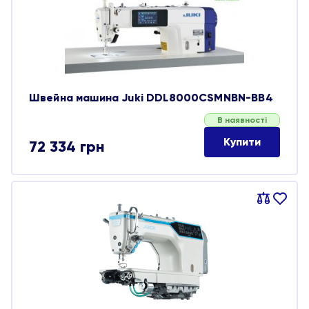
обране
Швейна машина Juki DDL8000CSMNBN-BB4
В наявності
Купити
72 334
грн
Порівняти
В
обране