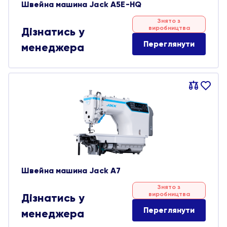
Швейна машина Jack A5E-HQ
Знято з
виробництва
Дізнатись у
Переглянути
менеджера
Порівняти
В
обране
Швейна машина Jack A7
Знято з
виробництва
Дізнатись у
Переглянути
менеджера