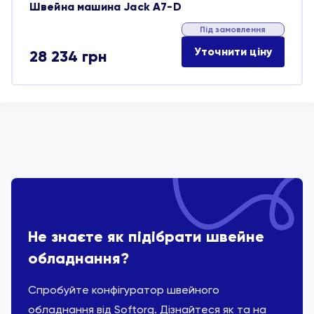
Швейна машина Jack A7-D
Під замовлення
Уточнити ціну
28 234
грн
Не знаєте як підібрати швейне
обладнання?
Спробуйте конфігуратор швейного
обладнання від Softorg. Дізнайтеся як та на