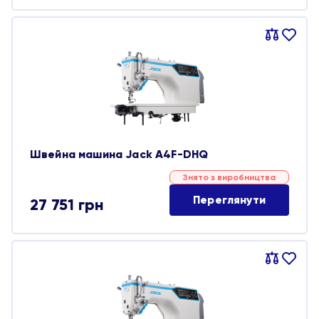
Порівняти
В
обране
Швейна машина Jack A4F-DHQ
Знято з виробництва
Переглянути
27 751
грн
Порівняти
В
обране