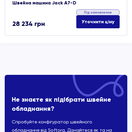
Швейна машина Jack A7-D
Під замовлення
Уточнити ціну
28 234
грн
Не знаєте як підібрати швейне
обладнання?
Спробуйте конфігуратор швейного
обладнання від Softorg. Дізнайтеся як та на