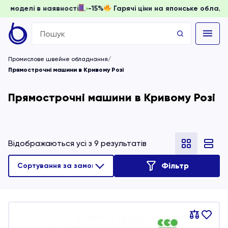
и, доки моделі в наявності
-15%
Гарячі ціни на японське о
Search
for:
Промислове швейне обладнання
Прямострочні машини в Кривому Розі
Прямострочні машини в Кривому Розі
Відображаються усі з 9 результатів
Фільтр
Порівняти
В