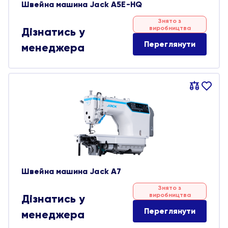
Швейна машина Jack A5E-HQ
Знято з
виробництва
Дізнатись у
Переглянути
менеджера
Порівняти
В
обране
Швейна машина Jack A7
Знято з
виробництва
Дізнатись у
Переглянути
менеджера