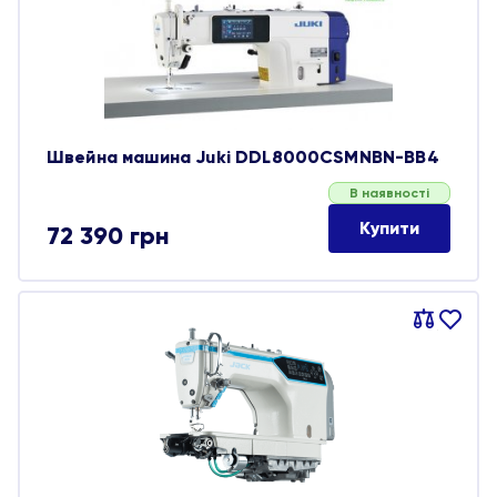
обране
Швейна машина Juki DDL8000CSMNBN-BB4
В наявності
Купити
72 390
грн
Порівняти
В
обране