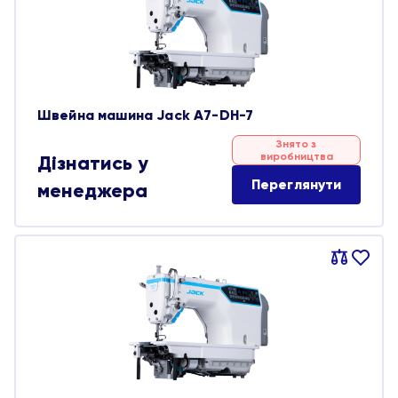
Швейна машина Jack A7-DH-7
Знято з
виробництва
Дізнатись у
Переглянути
менеджера
Порівняти
В
обране