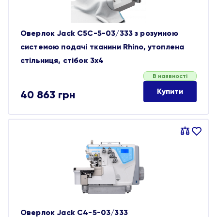
Оверлок Jack C5C-5-03/333 з розумною
системою подачі тканини Rhino, утоплена
стільниця, стібок 3х4
В наявності
Купити
40 863
грн
Порівняти
В
обране
Оверлок Jack C4-5-03/333