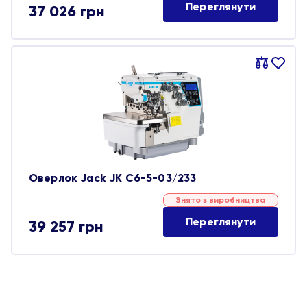
Переглянути
37 026
грн
Порівняти
В
обране
Оверлок Jack JK C6-5-03/233
Знято з виробництва
Переглянути
39 257
грн