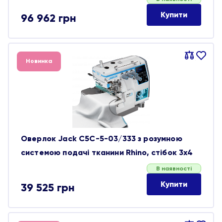
Купити
96 962
грн
Порівняти
В
Новинка
обране
Оверлок Jack C5C-5-03/333 з розумною
системою подачі тканини Rhino, стібок 3х4
В наявності
Купити
39 525
грн