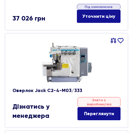
Під замовлення
Уточнити ціну
37 026
грн
Порівняти
В
обране
Оверлок Jack C2-4-M03/333
Знято з
виробництва
Дізнатись у
Переглянути
менеджера