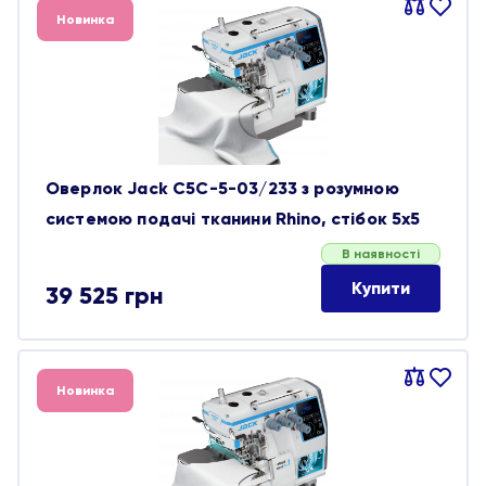
Порівняти
В
Новинка
обране
Оверлок Jack C5C-5-03/233 з розумною
системою подачі тканини Rhino, стібок 5х5
В наявності
Купити
39 525
грн
Порівняти
В
Новинка
обране