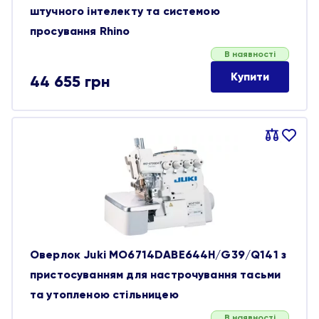
штучного інтелекту та системою
просування Rhino
В наявності
Купити
44 655
грн
Порівняти
В
обране
Оверлок Juki MO6714DABE644H/G39/Q141 з
пристосуванням для настрочування тасьми
та утопленою стільницею
В наявності