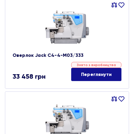
Порівняти
В
обране
Оверлок Jack C4-4-M03/333
Знято з виробництва
Переглянути
33 458
грн
Порівняти
В
обране