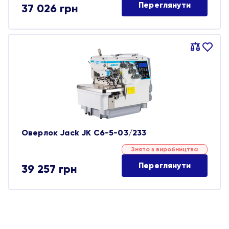
Переглянути
37 026
грн
Порівняти
В
обране
Оверлок Jack JK C6-5-03/233
Знято з виробництва
Переглянути
39 257
грн