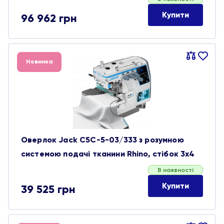
Купити
96 962
грн
Порівняти
В
Новинка
обране
Оверлок Jack C5C-5-03/333 з розумною
системою подачі тканини Rhino, стібок 3х4
В наявності
Купити
39 525
грн