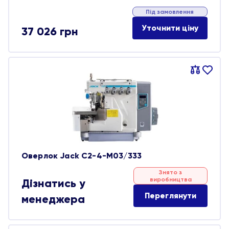
Під замовлення
Уточнити ціну
37 026
грн
Порівняти
В
обране
Оверлок Jack C2-4-M03/333
Знято з
виробництва
Дізнатись у
Переглянути
менеджера