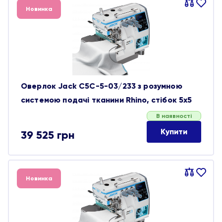
Порівняти
В
Новинка
обране
Оверлок Jack C5C-5-03/233 з розумною
системою подачі тканини Rhino, стібок 5х5
В наявності
Купити
39 525
грн
Порівняти
В
Новинка
обране