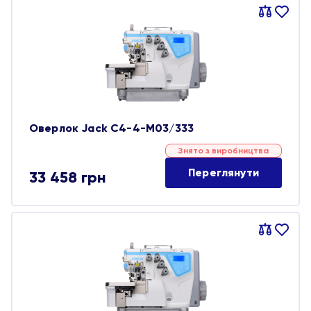
Порівняти
В
обране
Оверлок Jack C4-4-M03/333
Знято з виробництва
Переглянути
33 458
грн
Порівняти
В
обране