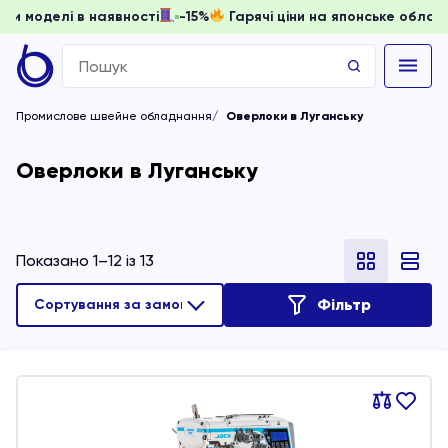
ати, доки моделі в наявності
-15%
Гарячі ціни на японське
Search
for:
Промислове швейне обладнання
Оверлоки в Луганську
Оверлоки в Луганську
Показано 1–12 із 13
Фільтр
Порівняти
В
обране