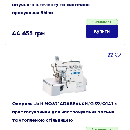
штучного інтелекту та системою
просування Rhino
В наявності
Купити
44 655
грн
Порівняти
В
обране
Оверлок Juki MO6714DABE644H/G39/Q141 з
пристосуванням для настрочування тасьми
та утопленою стільницею
В наявності