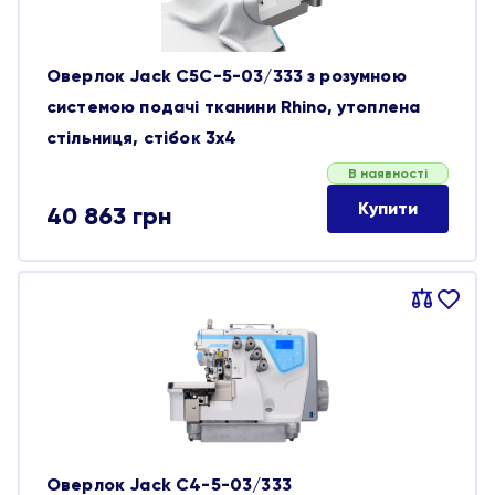
Оверлок Jack C5C-5-03/333 з розумною
системою подачі тканини Rhino, утоплена
стільниця, стібок 3х4
В наявності
Купити
40 863
грн
Порівняти
В
обране
Оверлок Jack C4-5-03/333