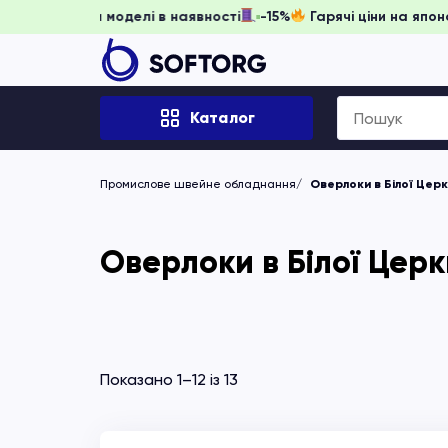
ніть забронювати, доки моделі в наявності
-15%
Гарячі ці
Search
Каталог
for:
Промислове швейне обладнання
Оверлоки в Білої Цер
Оверлоки в Білої Церк
Показано 1–12 із 13