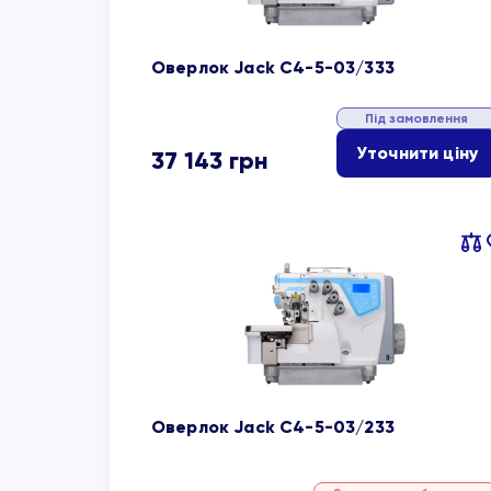
Оверлок Jack C4-5-03/333
Під замовлення
Уточнити ціну
37 143
грн
Пор
об
Оверлок Jack C4-5-03/233