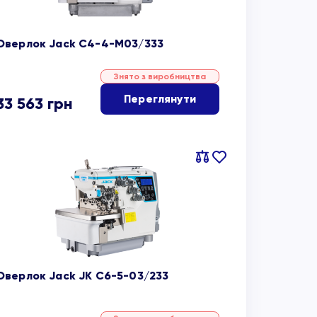
Оверлок Jack C4-4-M03/333
Знято з виробництва
Переглянути
33 563
грн
Порівняти
В
обране
Оверлок Jack JK C6-5-03/233