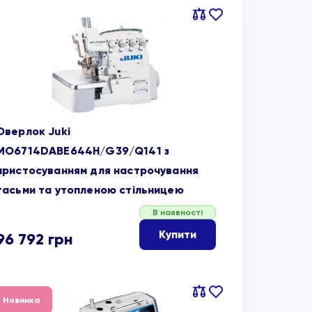
Порівняти
В
обране
Оверлок Juki
MO6714DABE644H/G39/Q141 з
пристосуванням для настрочування
тасьми та утопленою стільницею
В наявності
Купити
96 792
грн
Порівняти
В
Новинка