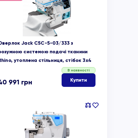
обране
Оверлок Jack C5C-5-03/333 з
розумною системою подачі тканини
Rhino, утоплена стільниця, стібок 3х4
В наявності
Купити
40 991
грн
Порівняти
В
обране