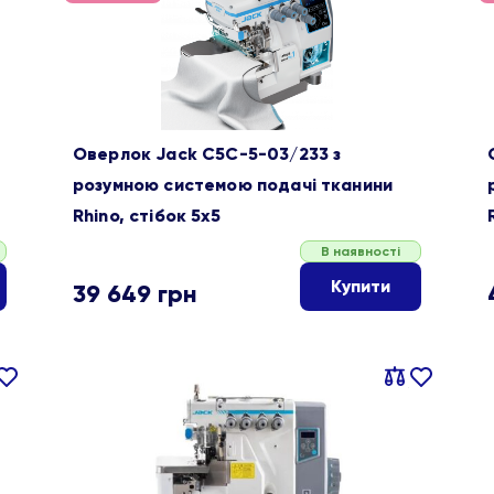
ране
обране
Оверлок Jack C5C-5-03/233 з
розумною системою подачі тканини
Rhino, стібок 5х5
В наявності
Купити
39 649
грн
івняти
В
Порівняти
В
ране
обране