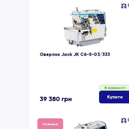
Пор
об
Оверлок Jack JK C6-5-03/333
В наявності
Купити
39 380
грн
Пор
Новинка