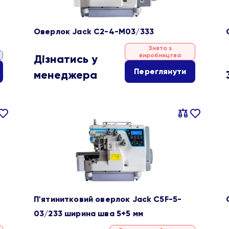
Оверлок Jack C2-4-M03/333
Знято з
виробництва
Дізнатись у
Переглянути
менеджера
івняти
В
Порівняти
В
ране
обране
П'ятинитковий оверлок Jack C5F-5-
03/233 ширина шва 5+5 мм