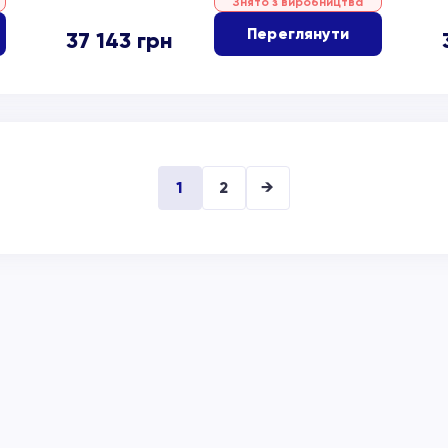
Знято з виробництва
Переглянути
37 143
грн
1
2
→