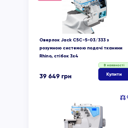
об
Оверлок Jack C5C-5-03/333 з
розумною системою подачі тканини
Rhino, стібок 3х4
В наявності
Купити
39 649
грн
Пор
об