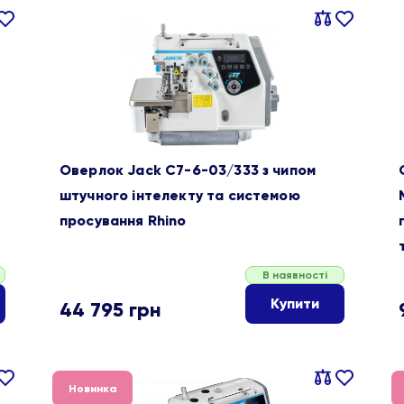
івняти
В
Порівняти
В
ране
обране
Оверлок Jack C7-6-03/333 з чипом
штучного інтелекту та системою
просування Rhino
В наявності
Купити
44 795
грн
івняти
В
Порівняти
В
Новинка