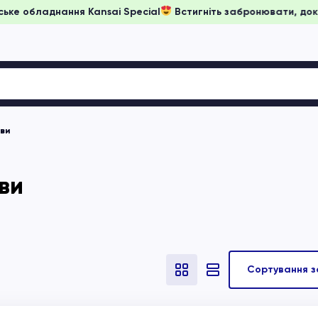
ни на японське обладнання Kansai Special
Встигніть заброню
кви
ви