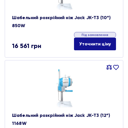
Шабельний розкрійний ніж Jack JK-T3 (10”)
850W
Під замовлення
Уточнити ціну
16 561
грн
Порівняти
В
обране
Шабельний розкрійний ніж Jack JK-T3 (12”)
1168W