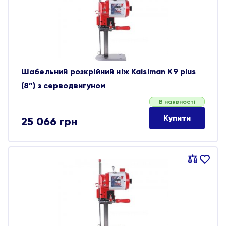
обране
Шабельний розкрійний ніж Kaisiman K9 plus
(8”) з серводвигуном
В наявності
Купити
25 066
грн
Порівняти
В
обране