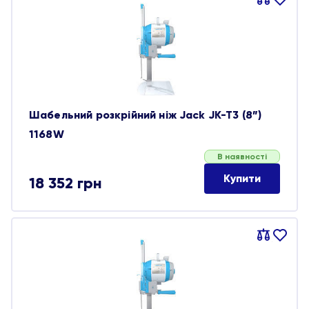
Порівняти
В
обране
Шабельний розкрійний ніж Jack JK-T3 (8”)
1168W
В наявності
Купити
18 352
грн
Порівняти
В
обране