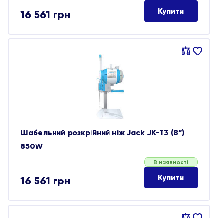
Купити
16 561
грн
Порівняти
В
обране
Шабельний розкрійний ніж Jack JK-T3 (8”)
850W
В наявності
Купити
16 561
грн