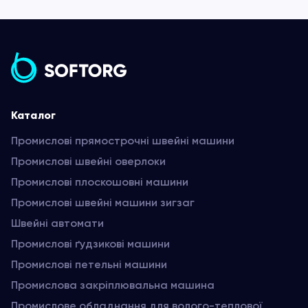
Каталог
Промислові прямострочні швейні машини
Промислові швейні оверлоки
Промислові плоскошовні машини
Промислові швейні машини зигзаг
Швейні автомати
Промислові ґудзикові машини
Промислові петельні машини
Промислова закріплювальна машина
Промислове обладнання для волого-теплової