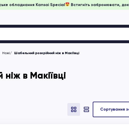
 на японське обладнання Kansai Special
Встигніть забронюва
Ножі
Шабельний розкрійний ніж в Макіївці
ніж в Макіївці