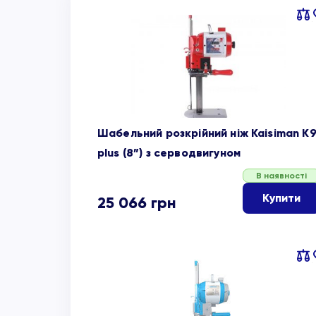
Пор
об
Шабельний розкрійний ніж Kaisiman K
plus (8”) з серводвигуном
В наявності
Купити
25 066
грн
Пор
об