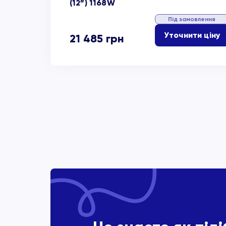
(12”) 1168W
Під замовлення
Уточнити ціну
21 485
грн