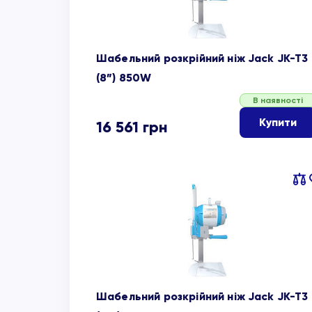
Шабельний розкрійний ніж Jack JK-T3
(8”) 850W
В наявності
Купити
16 561
грн
Пор
об
Шабельний розкрійний ніж Jack JK-T3