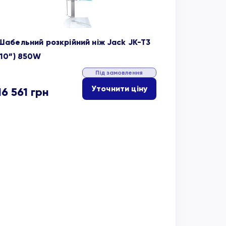
Шабельний розкрійний ніж Jack JK-T3
(10”) 850W
Під замовлення
Уточнити ціну
16 561
грн