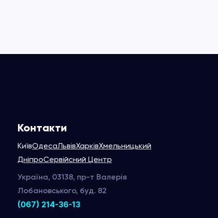
Контакти
Київ
Одеса
Львів
Харків
Хмельницький
Дніпро
Сервійсний Центр
Україна, 03138, пр-т Валерія
Лобановського, буд. 82
(067) 214-36-13