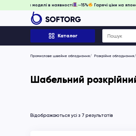
ть забронювати, доки моделі в наявності
-15%
Гарячі ціни
Search
Каталог
for:
Промислове швейне обладнання
Розкрійне обладнання
Шабельний розкрійний 
Відображаються усі з 7 результатів