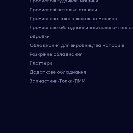
Промислові ґудзикові машини
Промислові петельні машини
Промислова закріплювальна машина
Промислове обладнання для волого-тепло
обробки
Обладнання для виробництва матраців
Розкрійне обладнання
Плоттери
Додаткове обладнання
Запчастини/Голки/ПММ