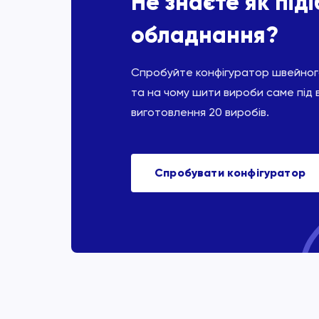
Не знаєте як під
обладнання?
Спробуйте конфігуратор швейного
та на чому шити вироби саме під 
виготовлення 20 виробів.
Спробувати конфігуратор