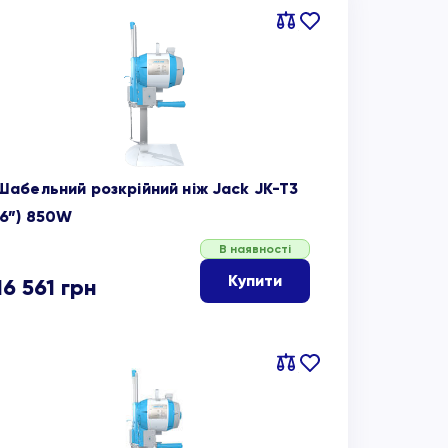
Порівняти
В
обране
Шабельний розкрійний ніж Jack JK-T3
(6”) 850W
В наявності
Купити
16 561
грн
Порівняти
В
обране