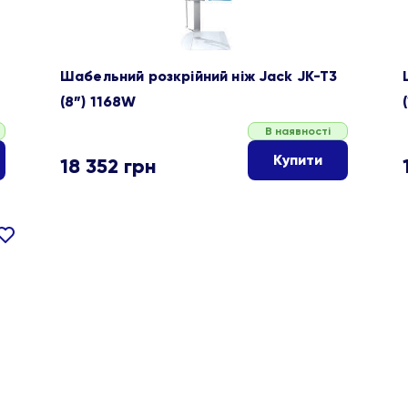
Шабельний розкрійний ніж Jack JK-T3
(8”) 1168W
В наявності
Купити
18 352
грн
івняти
В
ране