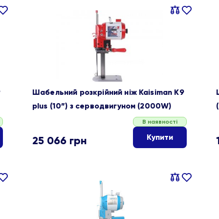
івняти
В
Порівняти
В
ране
обране
9
Шабельний розкрійний ніж Kaisiman K9
plus (10”) з серводвигуном (2000W)
В наявності
Купити
25 066
грн
івняти
В
Порівняти
В
ране
обране