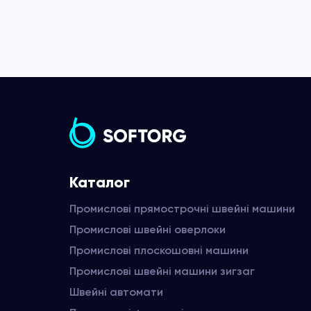
Каталог
Промислові прямострочні швейні машини
Промислові швейні оверлоки
Промислові плоскошовні машини
Промислові швейні машини зигзаг
Швейні автомати