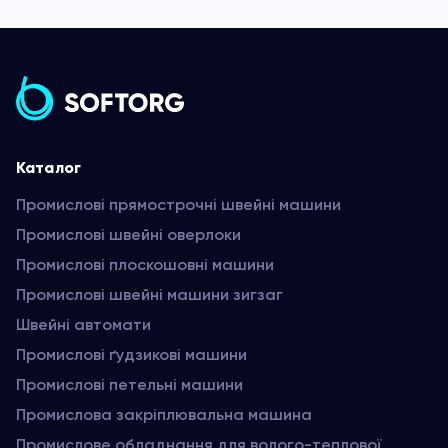
Каталог
Промислові прямострочні швейні машини
Промислові швейні оверлоки
Промислові плоскошовні машини
Промислові швейні машини зигзаг
Швейні автомати
Промислові ґудзикові машини
Промислові петельні машини
Промислова закріплювальна машина
Промислове обладнання для волого-теплової