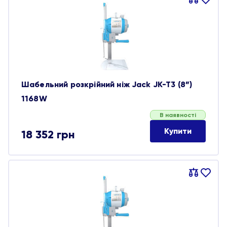
Порівняти
В
обране
Шабельний розкрійний ніж Jack JK-T3 (8”)
1168W
В наявності
Купити
18 352
грн
Порівняти
В
обране