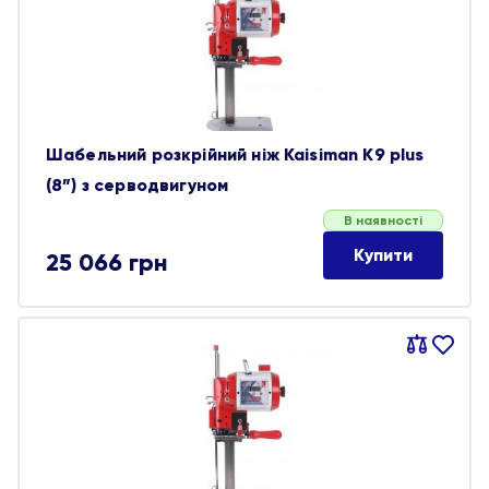
обране
Шабельний розкрійний ніж Kaisiman K9 plus
(8”) з серводвигуном
В наявності
Купити
25 066
грн
Порівняти
В
обране