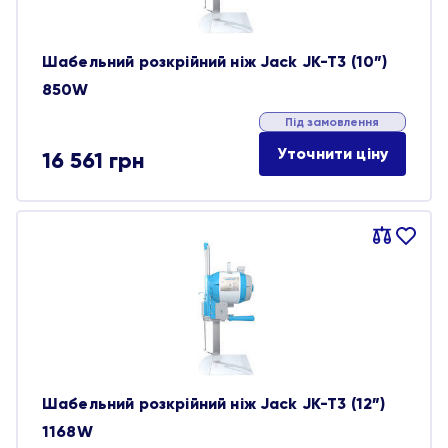
Шабельний розкрійний ніж Jack JK-T3 (10”)
850W
Під замовлення
Уточнити ціну
16 561
грн
Порівняти
В
обране
Шабельний розкрійний ніж Jack JK-T3 (12”)
1168W