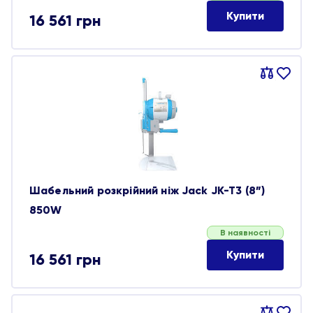
Купити
16 561
грн
Порівняти
В
обране
Шабельний розкрійний ніж Jack JK-T3 (8”)
850W
В наявності
Купити
16 561
грн