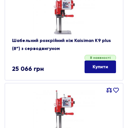
обране
Шабельний розкрійний ніж Kaisiman K9 plus
(8”) з серводвигуном
В наявності
Купити
25 066
грн
Порівняти
В
обране