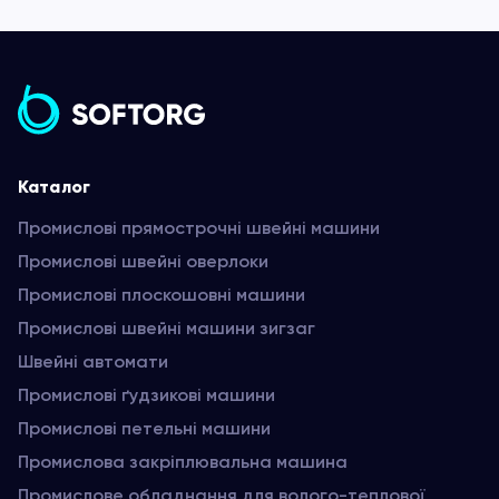
Каталог
Промислові прямострочні швейні машини
Промислові швейні оверлоки
Промислові плоскошовні машини
Промислові швейні машини зигзаг
Швейні автомати
Промислові ґудзикові машини
Промислові петельні машини
Промислова закріплювальна машина
Промислове обладнання для волого-теплової