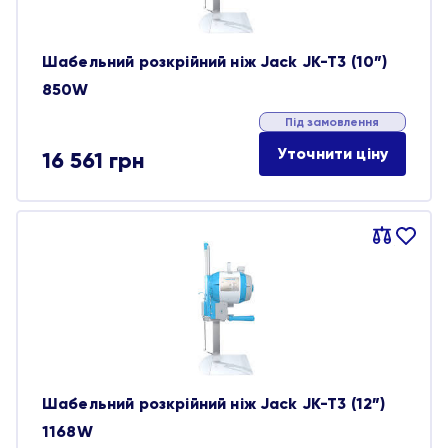
Шабельний розкрійний ніж Jack JK-T3 (10”)
850W
Під замовлення
Уточнити ціну
16 561
грн
Порівняти
В
обране
Шабельний розкрійний ніж Jack JK-T3 (12”)
1168W