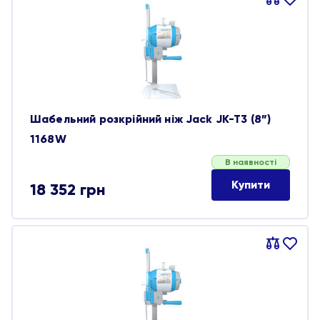
Порівняти
В
обране
Шабельний розкрійний ніж Jack JK-T3 (8”)
1168W
В наявності
Купити
18 352
грн
Порівняти
В
обране