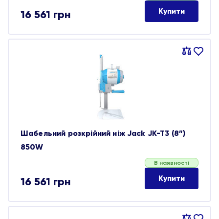
Купити
16 561
грн
Порівняти
В
обране
Шабельний розкрійний ніж Jack JK-T3 (8”)
850W
В наявності
Купити
16 561
грн