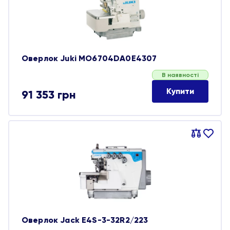
Оверлок Juki MO6704DA0E4307
В наявності
Купити
91 353
грн
Порівняти
В
обране
Оверлок Jack E4S-3-32R2/223