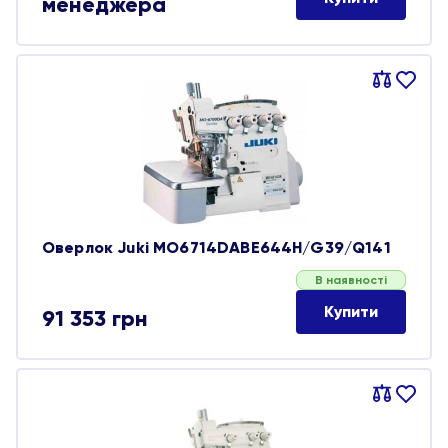
менеджера
Порівняти
В
обране
Оверлок Juki MO6714DABE644H/G39/Q141
В наявності
Купити
91 353
грн
Порівняти
В
обране