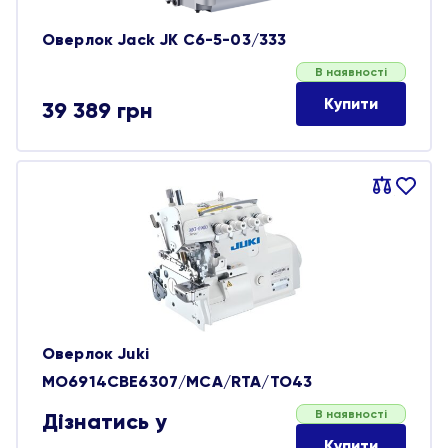
Оверлок Jack JK C6-5-03/333
В наявності
Купити
39 389
грн
Порівняти
В
обране
Оверлок Juki
MO6914CBE6307/MCA/RTA/TO43
В наявності
Дізнатись у
Купити