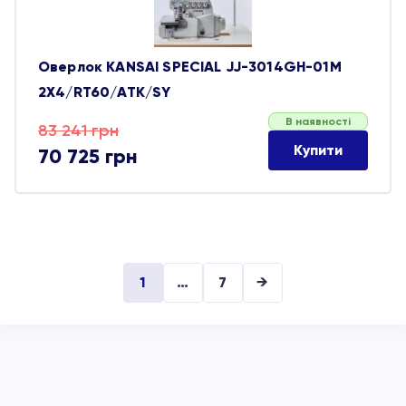
Оверлок KANSAI SPECIAL JJ-3014GH-01M
2Х4/RT60/ATK/SY
В наявності
Оригінальна
Поточна
83 241
грн
Купити
70 725
грн
ціна:
ціна:
83 241 грн.
70 725 грн.
1
…
7
→