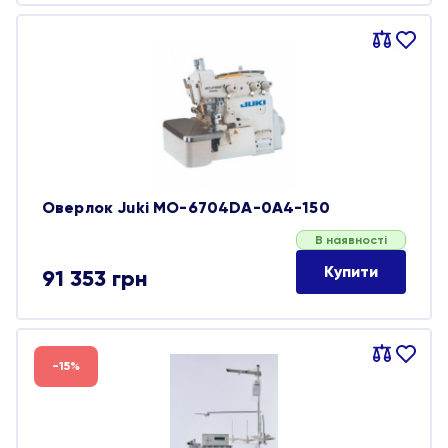
Порівняти
В
обране
Оверлок Juki MO-6704DA-0A4-150
В наявності
Купити
91 353
грн
Порівняти
В
-15%
обране