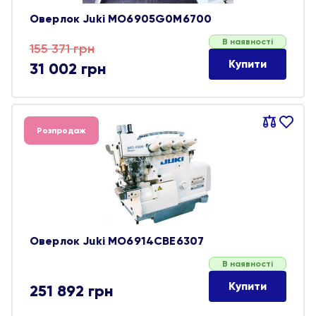
Оверлок Juki MO6905G0M6700
В наявності
Оригінальна
Поточна
155 371
грн
Купити
31 002
грн
ціна:
ціна:
155 371 грн.
31 002 грн.
Порівняти
В
Розпродаж
обране
Оверлок Juki MO6914CBE6307
В наявності
Купити
251 892
грн