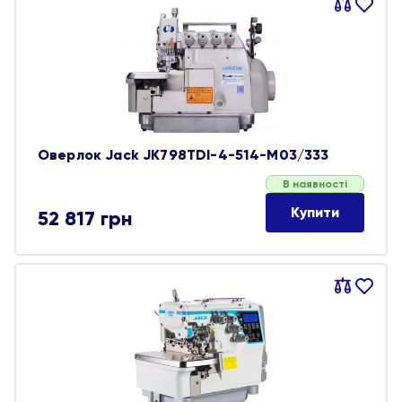
Порівняти
В
обране
Оверлок Jack JK798TDI-4-514-M03/333
В наявності
Купити
52 817
грн
Порівняти
В
обране