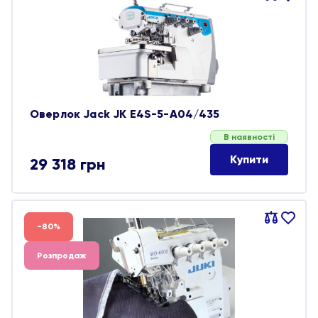
обране
Оверлок Jack JK E4S-5-A04/435
В наявності
Купити
29 318
грн
Порівняти
В
-80%
обране
Розпродаж