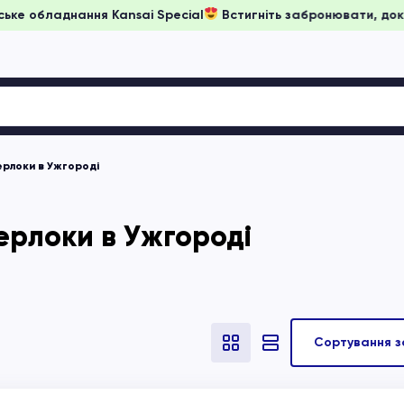
ни на японське обладнання Kansai Special
Встигніть заброню
ерлоки в Ужгороді
ерлоки в Ужгороді