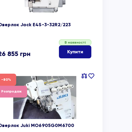
Оверлок Jack E4S-3-32R2/223
В наявності
Купити
26 855
грн
Порівняти
В
-80%
обране
Розпродаж
Оверлок Juki MO6905G0M6700