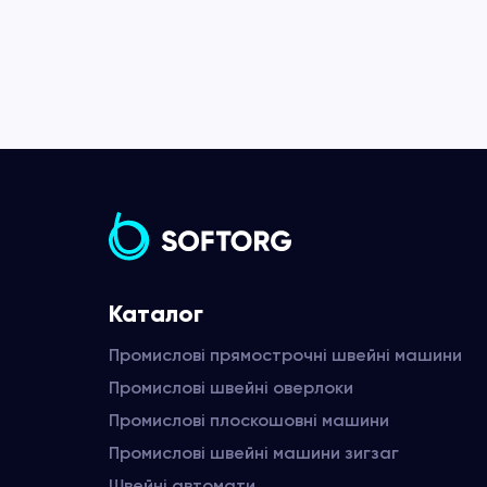
Каталог
Промислові прямострочні швейні машини
Промислові швейні оверлоки
Промислові плоскошовні машини
Промислові швейні машини зигзаг
Швейні автомати