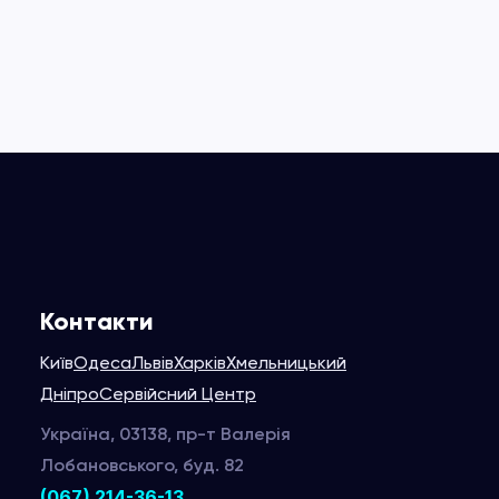
Контакти
Київ
Одеса
Львів
Харків
Хмельницький
Дніпро
Сервійсний Центр
Україна, 03138, пр-т Валерія
Лобановського, буд. 82
(067) 214-36-13