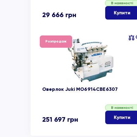
В наявності
Купити
29 666
грн
Пор
Розпродаж
об
Оверлок Juki MO6914CBE6307
В наявності
Купити
251 697
грн