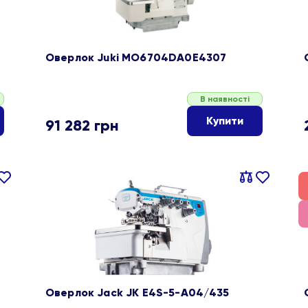
Оверлок Juki MO6704DA0E4307
В наявності
Купити
91 282
грн
івняти
В
Порівняти
В
ране
обране
Оверлок Jack JK E4S-5-A04/435