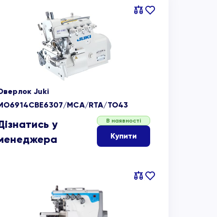
Порівняти
В
обране
Оверлок Juki
MO6914CBE6307/MCA/RTA/TO43
В наявності
Дізнатись у
Купити
менеджера
Порівняти
В
обране