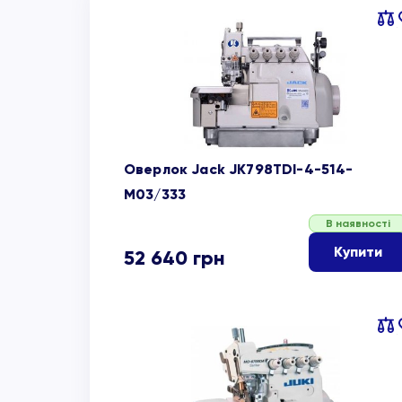
Пор
об
Оверлок Jack JK798TDI-4-514-
M03/333
В наявності
Купити
52 640
грн
Пор
об