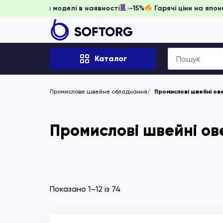
ніть забронювати, доки моделі в наявності
-15%
Гарячі ці
Search
Каталог
for:
Промислове швейне обладнання
Промислові швейні ов
Промислові швейні ов
Показано 1–12 із 74