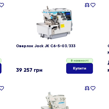
івняти
В
Порівняти
В
ране
обране
Оверлок Jack JK C6-5-03/333
В наявності
Купити
39 257
грн
івняти
В
Порівняти
В
ране
обране