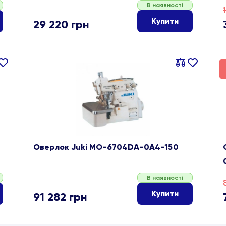
В наявності
Купити
29 220
грн
івняти
В
Порівняти
В
ране
обране
Оверлок Juki MO-6704DA-0A4-150
В наявності
Купити
91 282
грн