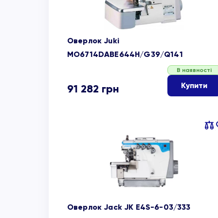
Оверлок Juki
MO6714DABE644H/G39/Q141
В наявності
Купити
91 282
грн
Пор
об
Оверлок Jack JK E4S-6-03/333