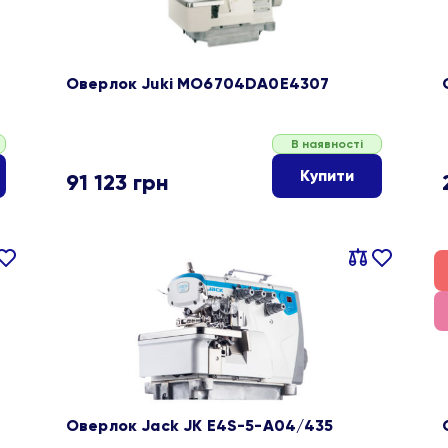
Оверлок Juki MO6704DA0E4307
В наявності
Купити
91 123
грн
івняти
В
Порівняти
В
ране
обране
Оверлок Jack JK E4S-5-A04/435