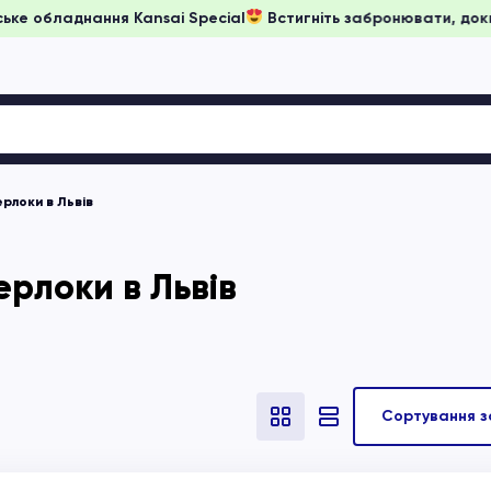
ни на японське обладнання Kansai Special
Встигніть заброню
рлоки в Львів
ерлоки в Львів