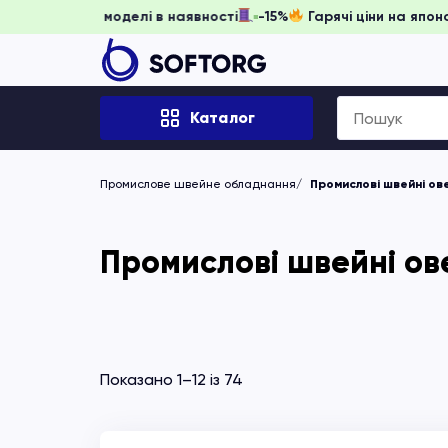
ніть забронювати, доки моделі в наявності
-15%
Гарячі ці
Search
Каталог
for:
Промислове швейне обладнання
Промислові швейні ове
Промислові швейні ов
Показано 1–12 із 74