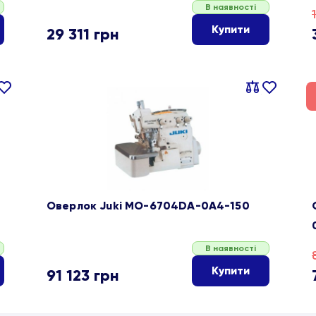
В наявності
Купити
29 311
грн
івняти
В
Порівняти
В
ране
обране
Оверлок Juki MO-6704DA-0A4-150
В наявності
Купити
91 123
грн