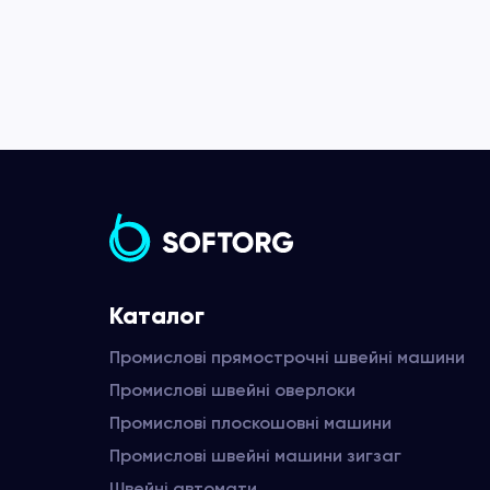
Каталог
Промислові прямострочні швейні машини
Промислові швейні оверлоки
Промислові плоскошовні машини
Промислові швейні машини зигзаг
Швейні автомати