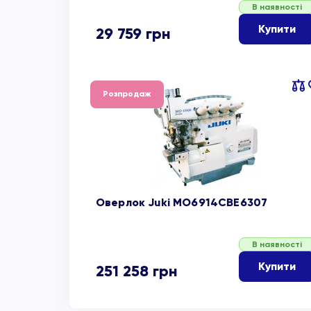
В наявності
Купити
29 759
грн
Пор
Розпродаж
об
Оверлок Juki MO6914CBE6307
В наявності
Купити
251 258
грн