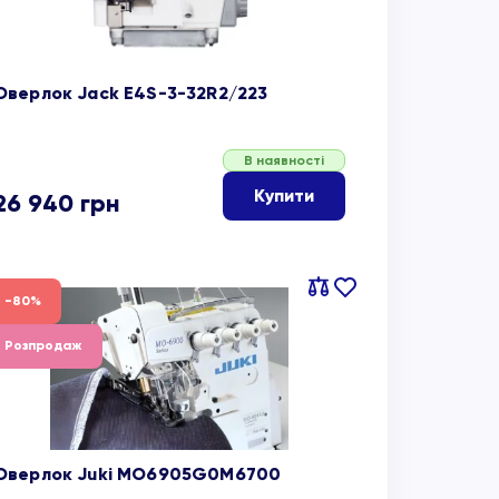
Оверлок Jack E4S-3-32R2/223
В наявності
Купити
26 940
грн
Порівняти
В
-80%
обране
Розпродаж
Оверлок Juki MO6905G0M6700