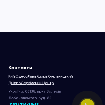
Контакти
Київ
Одеса
Львів
Харків
Хмельницький
Дніпро
Сервійсний Центр
Україна, 03138, пр-т Валерія
Лобановського, буд. 82
(067) 214-36-13