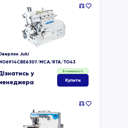
Порівняти
В
обране
Оверлок Juki
MO6914CBE6307/MCA/RTA/TO43
В наявності
Дізнатись у
Купити
менеджера
Порівняти
В
обране