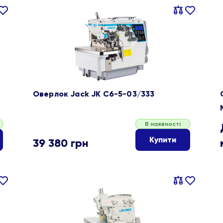
івняти
В
Порівняти
В
ране
обране
Оверлок Jack JK C6-5-03/333
В наявності
Купити
39 380
грн
івняти
В
Порівняти
В
ране
обране