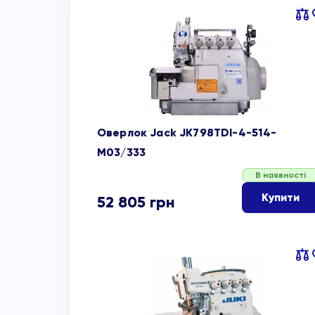
Пор
об
Оверлок Jack JK798TDI-4-514-
M03/333
В наявності
Купити
52 805
грн
Пор
об