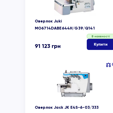
Оверлок Juki
MO6714DABE644H/G39/Q141
В наявності
Купити
91 123
грн
Пор
об
Оверлок Jack JK E4S-6-03/333