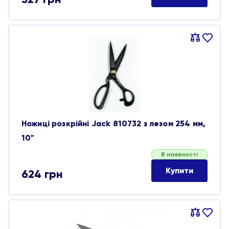
Порівняти
В
обране
Ножиці розкрійні Jack 810732 з лезом 254 мм,
10"
В наявності
Купити
624
грн
Порівняти
В
обране