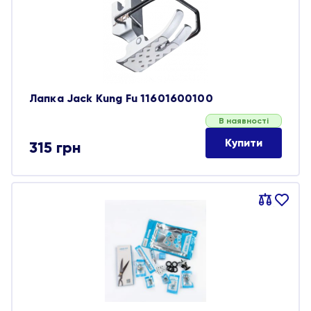
обране
Лапка Jack Kung Fu 11601600100
В наявності
Купити
315
грн
Порівняти
В
обране