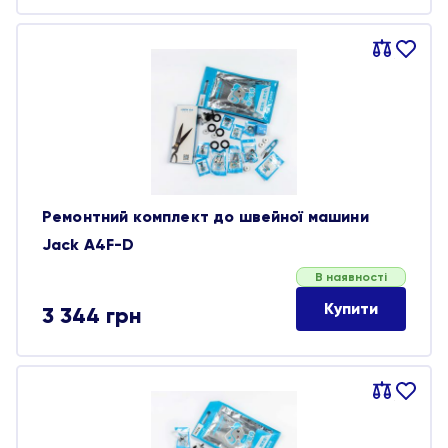
Порівняти
В
обране
Ремонтний комплект до швейної машини
Jack A4F-D
В наявності
Купити
3 344
грн
Порівняти
В
обране