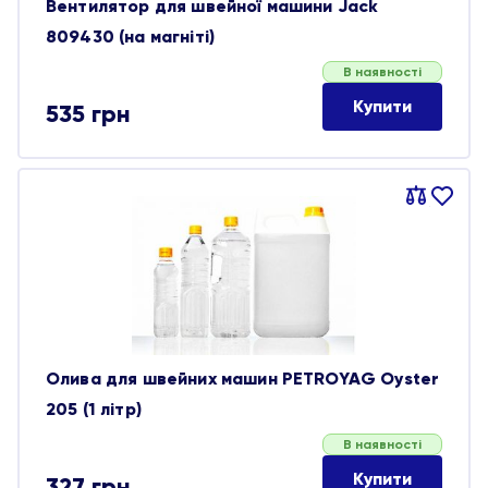
Вентилятор для швейної машини Jack
809430 (на магніті)
В наявності
Купити
535
грн
Порівняти
В
обране
Олива для швейних машин PETROYAG Oyster
205 (1 літр)
В наявності
Купити
327
грн