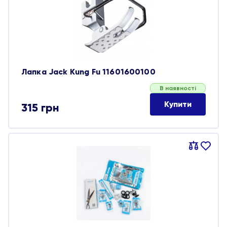
обране
Лапка Jack Kung Fu 11601600100
В наявності
Купити
315
грн
Порівняти
В
обране