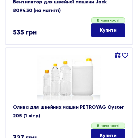
Вентилятор для швейної машини Jack
809430 (на магніті)
В наявності
Купити
535
грн
Порівняти
В
обране
Олива для швейних машин PETROYAG Oyster
205 (1 літр)
В наявності
Купити
327
грн