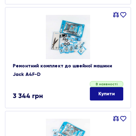
Порівняти
В
обране
Ремонтний комплект до швейної машини
Jack A4F-D
В наявності
Купити
3 344
грн
Порівняти
В
обране