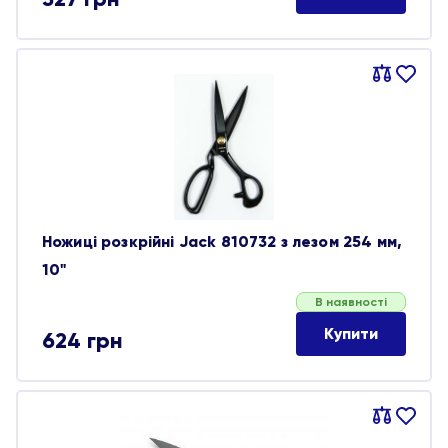
Порівняти
В
обране
Ножиці розкрійні Jack 810732 з лезом 254 мм,
10"
В наявності
Купити
624
грн
Порівняти
В
обране