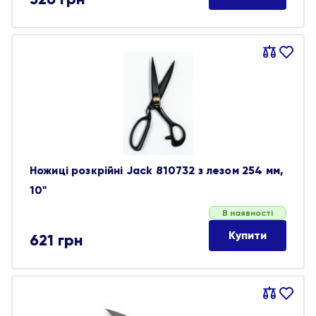
Порівняти
В
обране
Ножиці розкрійні Jack 810732 з лезом 254 мм,
10"
В наявності
Купити
621
грн
Порівняти
В
обране