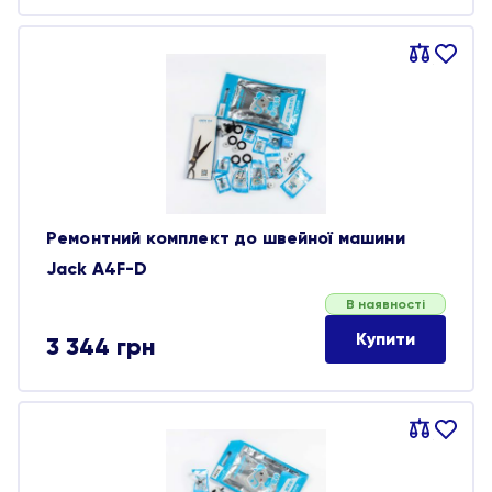
Порівняти
В
обране
Ремонтний комплект до швейної машини
Jack A4F-D
В наявності
Купити
3 344
грн
Порівняти
В
обране