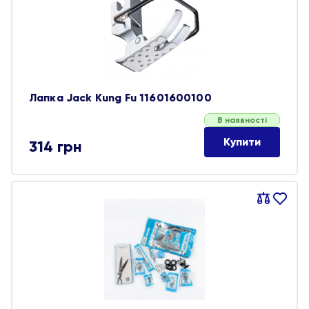
обране
Лапка Jack Kung Fu 11601600100
В наявності
Купити
314
грн
Порівняти
В
обране