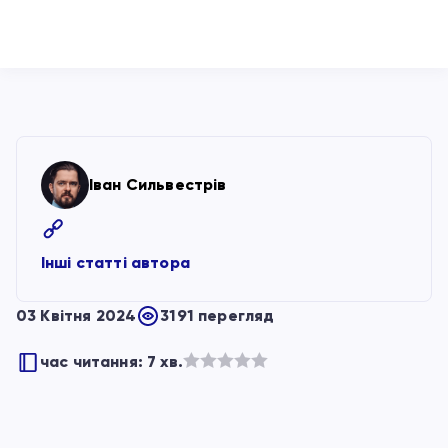
Іван Сильвестрів
Інші статті автора
03 Квітня 2024
3191 перегляд
час читання: 7 хв.
Оцінено
в
з