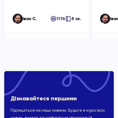
Іван С.
1176
8 хв.
Іва
Дізнавайтеся першими
Підпишіться на наші новини. Будьте в курсі всіх
новин, знижок та найкращих пропозицій