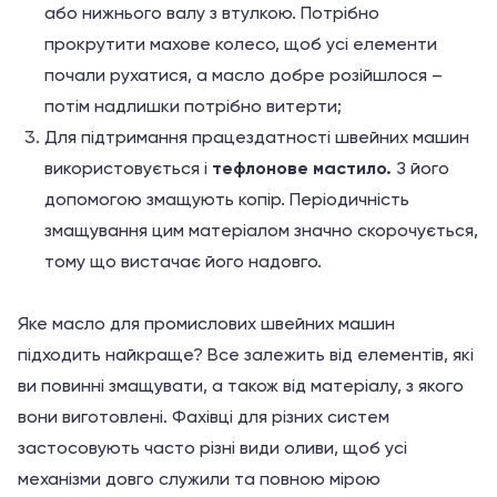
або нижнього валу з втулкою. Потрібно
прокрутити махове колесо, щоб усі елементи
почали рухатися, а масло добре розійшлося –
потім надлишки потрібно витерти;
Для підтримання працездатності швейних машин
використовується і
тефлонове мастило.
З його
допомогою змащують копір. Періодичність
змащування цим матеріалом значно скорочується,
тому що вистачає його надовго.
Яке масло для промислових швейних машин
підходить найкраще? Все залежить від елементів, які
ви повинні змащувати, а також від матеріалу, з якого
вони виготовлені. Фахівці для різних систем
застосовують часто різні види оливи, щоб усі
механізми довго служили та повною мірою