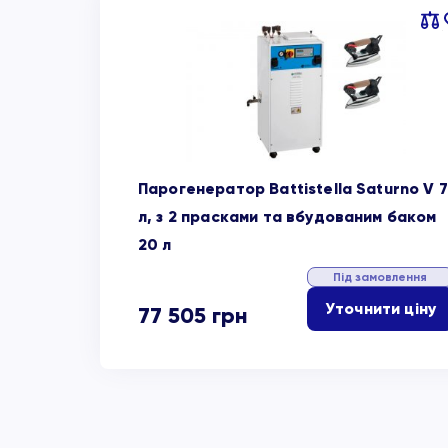
Пор
об
Парогенератор Battistella Saturno V 7
л, з 2 прасками та вбудованим баком
20 л
Під замовлення
Уточнити ціну
77 505
грн