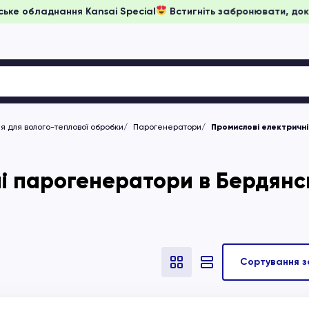
на японське обладнання Kansai Special
Встигніть забронюват
 для волого-теплової обробки
Парогенератори
Промислові електричн
і парогенератори в Бердянс