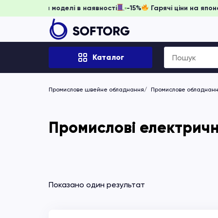
ь забронювати, доки моделі в наявності
-15%
Гарячі ціни 
Search
Каталог
for:
Промислове швейне обладнання
Промислове обладнання
Промислові електричн
Показано один результат