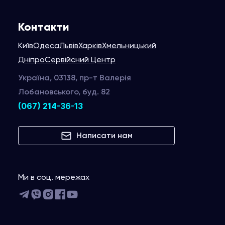
Контакти
Київ
Одеса
Львів
Харків
Хмельницький
Дніпро
Сервійсний Центр
Україна, 03138, пр-т Валерія
Лобановського, буд. 82
(067) 214-36-13
Написати нам
Ми в соц. мережах