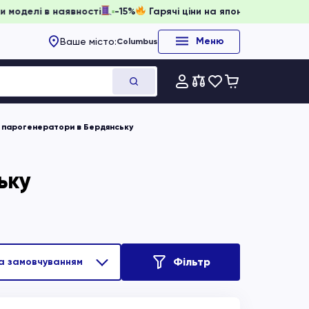
и, доки моделі в наявності
-15%
Гарячі ціни на японське о
Меню
Ваше місто:
Columbus
і парогенератори в Бердянську
ьку
Фільтр