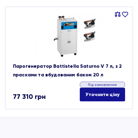
Порівняти
В
обране
Парогенератор Battistella Saturno V 7 л, з 2
прасками та вбудованим баком 20 л
Під замовлення
Уточнити ціну
77 310
грн