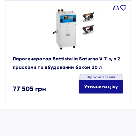
Порівняти
В
обране
Парогенератор Battistella Saturno V 7 л, з 2
прасками та вбудованим баком 20 л
Під замовлення
Уточнити ціну
77 505
грн