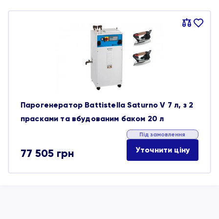
Порівняти
В
обране
Парогенератор Battistella Saturno V 7 л, з 2
прасками та вбудованим баком 20 л
Під замовлення
Уточнити ціну
77 505
грн