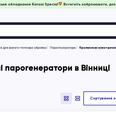
на японське обладнання Kansai Special
Встигніть забронюват
 для волого-теплової обробки
Парогенератори
Промислові електричні
і парогенератори в Вінниці