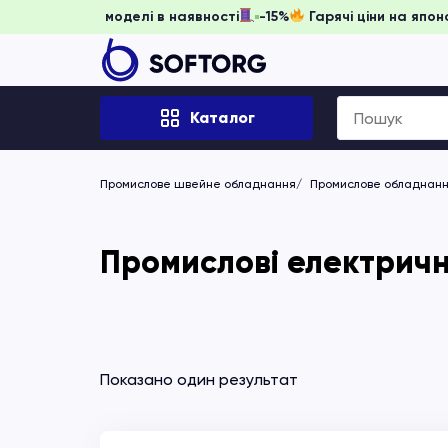
ь забронювати, доки моделі в наявності
-15%
Гарячі ціни 
Search
Каталог
for:
Промислове швейне обладнання
Промислове обладнання
Промислові електричн
Показано один результат