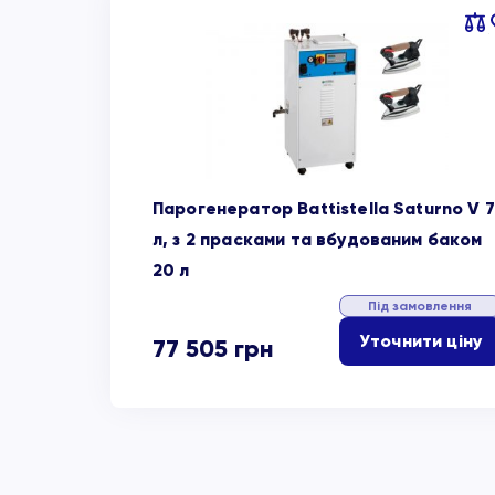
Пор
об
Парогенератор Battistella Saturno V 7
л, з 2 прасками та вбудованим баком
20 л
Під замовлення
Уточнити ціну
77 505
грн