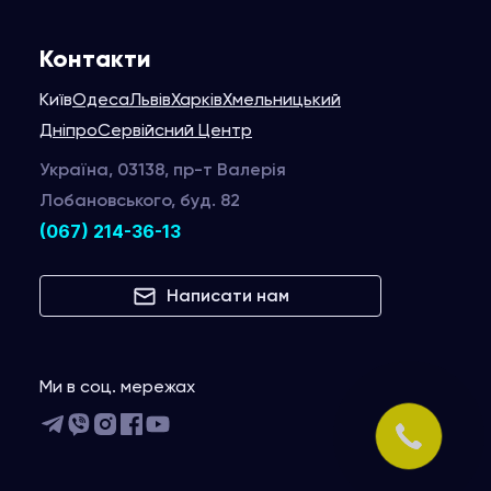
Контакти
Київ
Одеса
Львів
Харків
Хмельницький
Дніпро
Сервійсний Центр
Україна, 03138, пр-т Валерія
Лобановського, буд. 82
(067) 214-36-13
Написати нам
Ми в соц. мережах