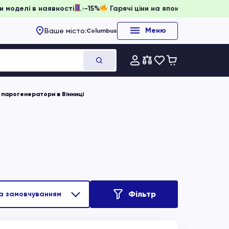
и, доки моделі в наявності
-15%
Гарячі ціни на японське о
Меню
Ваше місто:
Columbus
 парогенератори в Вінниці
Фільтр