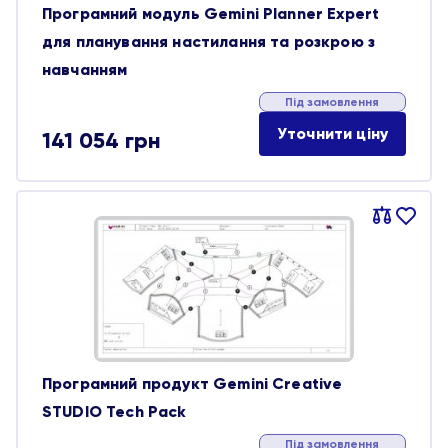
Програмний модуль Gemini Planner Expert
для планування настилання та розкрою з
навчанням
Під замовлення
Уточнити ціну
141 054
грн
Порівняти
В
обране
Програмний продукт Gemini Creative
STUDIO Tech Pack
Під замовлення