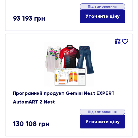
Під замовлення
Уточнити ціну
93 193
грн
Порівняти
В
обране
Програмний продукт Gemini Nest EXPERT
AutomART 2 Nest
Під замовлення
Уточнити ціну
130 108
грн