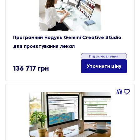
Програмний модуль Gemini Creative Studio
для проєктування лекал
Під замовлення
Уточнити ціну
136 717
грн
Порівняти
В
обране