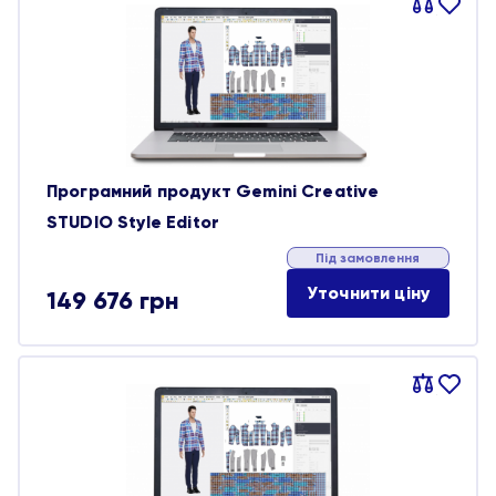
Порівняти
В
обране
Програмний продукт Gemini Creative
STUDIO Style Editor
Під замовлення
Уточнити ціну
149 676
грн
Порівняти
В
обране