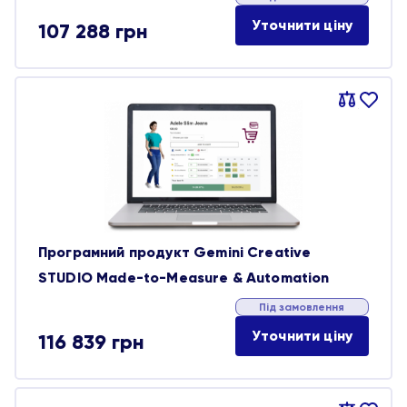
Уточнити ціну
107 288
грн
Порівняти
В
обране
Програмний продукт Gemini Creative
STUDIO Made-to-Measure & Automation
Під замовлення
Уточнити ціну
116 839
грн