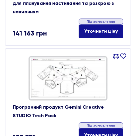
для планування настилання та розкрою з
навчанням
Під замовлення
Уточнити ціну
141 163
грн
Порівняти
В
обране
Програмний продукт Gemini Creative
STUDIO Tech Pack
Під замовлення
Уточнити ціну