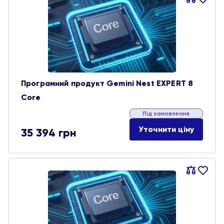
обране
Програмний продукт Gemini Nest EXPERT 8
Core
Під замовлення
Уточнити ціну
35 394
грн
Порівняти
В
обране