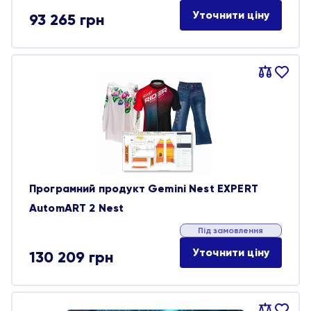
Уточнити ціну
93 265
грн
Порівняти
В
обране
Програмний продукт Gemini Nest EXPERT
AutomART 2 Nest
Під замовлення
Уточнити ціну
130 209
грн
Порівняти
В