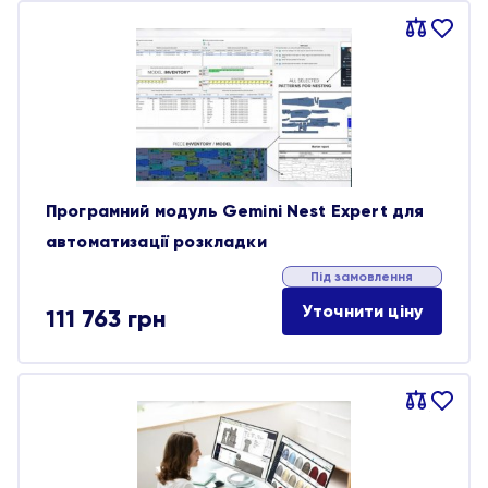
Порівняти
В
обране
Програмний модуль Gemini Nest Expert для
автоматизації розкладки
Під замовлення
Уточнити ціну
111 763
грн
Порівняти
В
обране