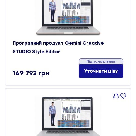
обране
Програмний продукт Gemini Creative
STUDIO Style Editor
Під замовлення
Уточнити ціну
149 792
грн
Порівняти
В
обране