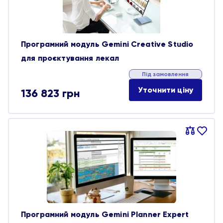
Програмний модуль Gemini Creative Studio
для проєктування лекал
Під замовлення
Уточнити ціну
136 823
грн
Порівняти
В
обране
Програмний модуль Gemini Planner Expert