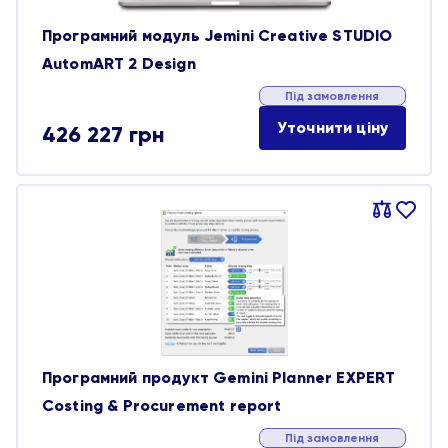
Програмний модуль Jemini Creative STUDIO
AutomART 2 Design
Під замовлення
Уточнити ціну
426 227
грн
Порівняти
В
обране
Програмний продукт Gemini Planner EXPERT
Costing & Procurement report
Під замовлення