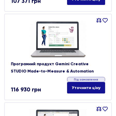
107 371
грн
Порівняти
В
обране
Програмний продукт Gemini Creative
STUDIO Made-to-Measure & Automation
Під замовлення
Уточнити ціну
116 930
грн
Порівняти
В