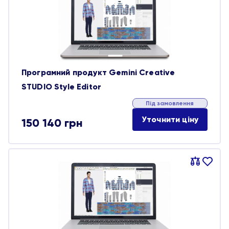
обране
Програмний продукт Gemini Creative
STUDIO Style Editor
Під замовлення
Уточнити ціну
150 140
грн
Порівняти
В
обране