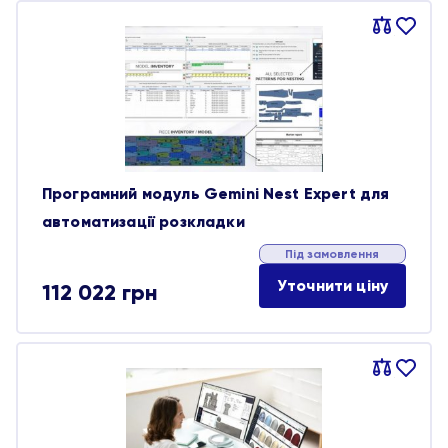
Порівняти
В
обране
Програмний модуль Gemini Nest Expert для
автоматизації розкладки
Під замовлення
Уточнити ціну
112 022
грн
Порівняти
В
обране