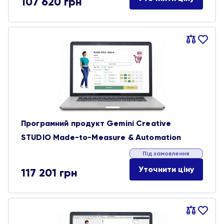
107 620
грн
Порівняти
В
обране
Програмний продукт Gemini Creative
STUDIO Made-to-Measure & Automation
Під замовлення
Уточнити ціну
117 201
грн
Порівняти
В