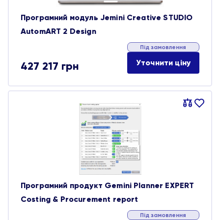
Програмний модуль Jemini Creative STUDIO
AutomART 2 Design
Під замовлення
Уточнити ціну
427 217
грн
Порівняти
В
обране
Програмний продукт Gemini Planner EXPERT
Costing & Procurement report
Під замовлення