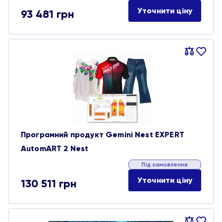
Уточнити ціну
93 481
грн
Порівняти
В
обране
Програмний продукт Gemini Nest EXPERT
AutomART 2 Nest
Під замовлення
Уточнити ціну
130 511
грн
Порівняти
В