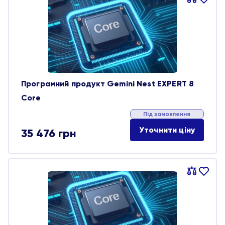
обране
Програмний продукт Gemini Nest EXPERT 8
Core
Під замовлення
Уточнити ціну
35 476
грн
Порівняти
В
обране