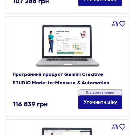
107 288
грн
Порівняти
В
обране
Програмний продукт Gemini Creative
STUDIO Made-to-Measure & Automation
Під замовлення
Уточнити ціну
116 839
грн
Порівняти
В