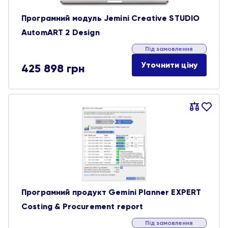
Програмний модуль Jemini Creative STUDIO
AutomART 2 Design
Під замовлення
Уточнити ціну
425 898
грн
Порівняти
В
обране
Програмний продукт Gemini Planner EXPERT
Costing & Procurement report
Під замовлення