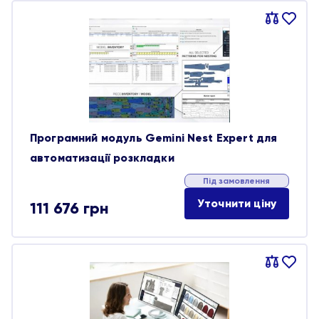
Порівняти
В
обране
Програмний модуль Gemini Nest Expert для
автоматизації розкладки
Під замовлення
Уточнити ціну
111 676
грн
Порівняти
В
обране