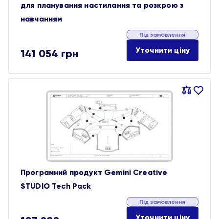
для планування настилання та розкрою з
навчанням
Під замовлення
Уточнити ціну
141 054
грн
Порівняти
В
обране
Програмний продукт Gemini Creative
STUDIO Tech Pack
Під замовлення
Уточнити ціну