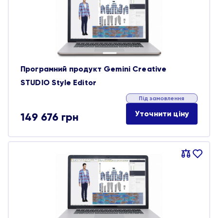
обране
Програмний продукт Gemini Creative
STUDIO Style Editor
Під замовлення
Уточнити ціну
149 676
грн
Порівняти
В
обране