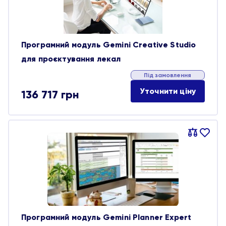
Програмний модуль Gemini Creative Studio
для проєктування лекал
Під замовлення
Уточнити ціну
136 717
грн
Порівняти
В
обране
Програмний модуль Gemini Planner Expert