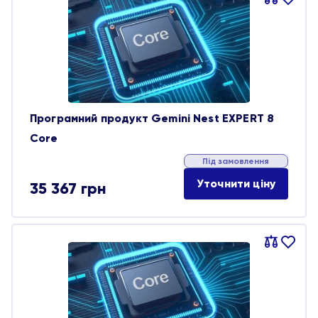
обране
Програмний продукт Gemini Nest EXPERT 8
Core
Під замовлення
Уточнити ціну
35 367
грн
Порівняти
В
обране