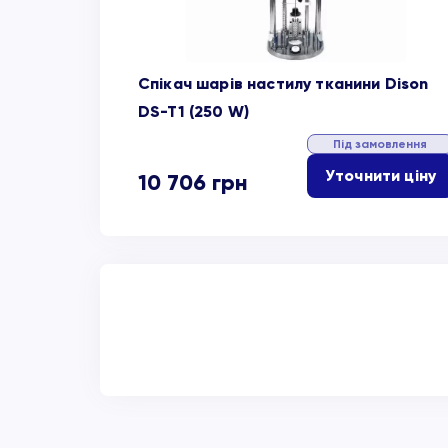
Спікач шарів настилу тканини Dison
DS-T1 (250 W)
Під замовлення
Уточнити ціну
10 706
грн