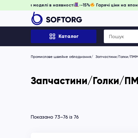
ть забронювати, доки моделі в наявності
-15%
Гарячі ціни
Search
Каталог
for:
Промислове швейне обладнання
Запчастини/Голки/ПМ
Запчастини/Голки/ПММ
Показано 73–76 із 76