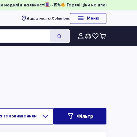
ти, доки моделі в наявності
-15%
Гарячі ціни на японське
Меню
Ваше місто:
Columbus
Фільтр