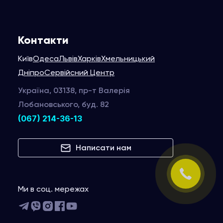
Контакти
Київ
Одеса
Львів
Харків
Хмельницький
Дніпро
Сервійсний Центр
Україна, 03138, пр-т Валерія
Лобановського, буд. 82
(067) 214-36-13
Написати нам
Ми в соц. мережах