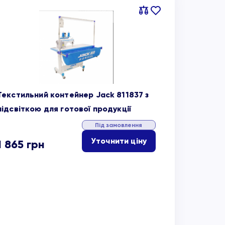
Порівняти
В
обране
Текстильний контейнер Jack 811837 з
підсвіткою для готової продукції
Під замовлення
Уточнити ціну
1 865
грн