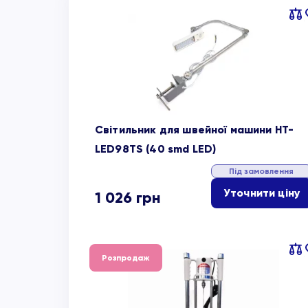
Пор
об
Світильник для швейної машини HT-
LED98TS (40 smd LED)
Під замовлення
Уточнити ціну
1 026
грн
Пор
Розпродаж
об