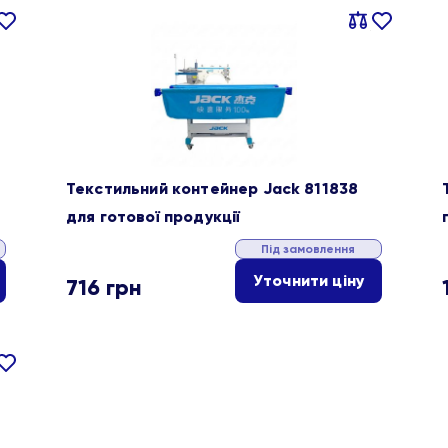
івняти
В
Порівняти
В
ране
обране
Текстильний контейнер Jack 811838
для готової продукції
Під замовлення
Уточнити ціну
716
грн
івняти
В
ране