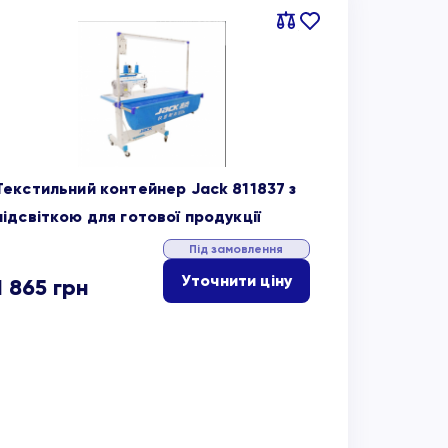
Порівняти
В
обране
Текстильний контейнер Jack 811837 з
підсвіткою для готової продукції
Під замовлення
Уточнити ціну
1 865
грн