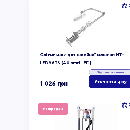
Пор
об
Світильник для швейної машини HT-
LED98TS (40 smd LED)
Під замовлення
Уточнити ціну
1 026
грн
Пор
Розпродаж
об