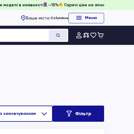
ти, доки моделі в наявності
-15%
Гарячі ціни на японське 
Меню
Ваше місто:
Columbus
Фільтр