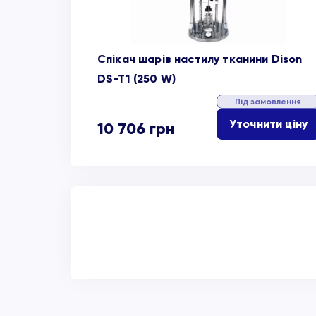
Спікач шарів настилу тканини Dison
DS-T1 (250 W)
Під замовлення
Уточнити ціну
10 706
грн