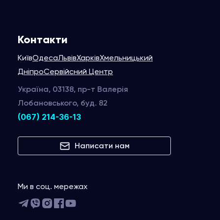
Контакти
Київ
Одеса
Львів
Харків
Хмельницький
Дніпро
Сервійсний Центр
Україна, 03138, пр-т Валерія
Лобановського, буд. 82
(067) 214-36-13
Написати нам
Ми в соц. мережах