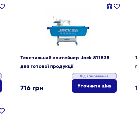
івняти
В
Порівняти
В
ране
обране
Текстильний контейнер Jack 811838
для готової продукції
Під замовлення
Уточнити ціну
716
грн
івняти
В
ране