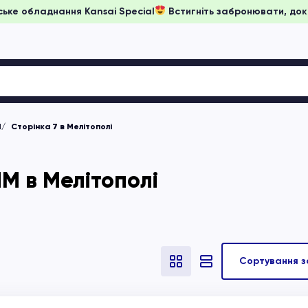
 на японське обладнання Kansai Special
Встигніть забронюва
М
Сторінка 7 в Мелітополі
М в Мелітополі