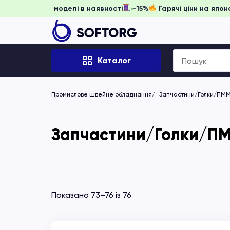
ть забронювати, доки моделі в наявності
-15%
Гарячі ціни
Search
Каталог
for:
Промислове швейне обладнання
Запчастини/Голки/ПМ
Запчастини/Голки/ПМ
Показано 73–76 із 76