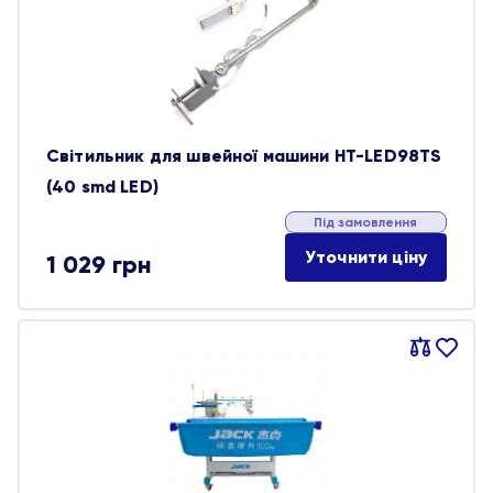
обране
Світильник для швейної машини HT-LED98TS
(40 smd LED)
Під замовлення
Уточнити ціну
1 029
грн
Порівняти
В
обране