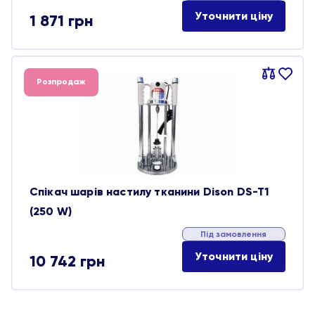
Уточнити ціну
1 871
грн
Порівняти
В
Розпродаж
обране
Спікач шарів настилу тканини Dison DS-T1
(250 W)
Під замовлення
Уточнити ціну
10 742
грн