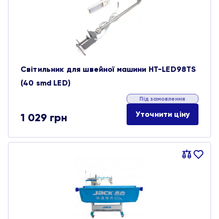
обране
Світильник для швейної машини HT-LED98TS
(40 smd LED)
Під замовлення
Уточнити ціну
1 029
грн
Порівняти
В
обране