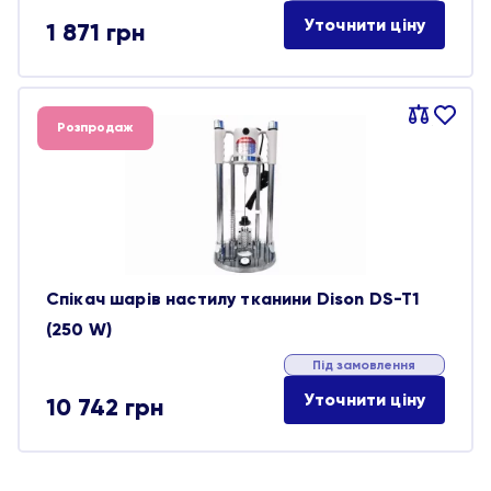
Уточнити ціну
1 871
грн
Порівняти
В
Розпродаж
обране
Спікач шарів настилу тканини Dison DS-T1
(250 W)
Під замовлення
Уточнити ціну
10 742
грн