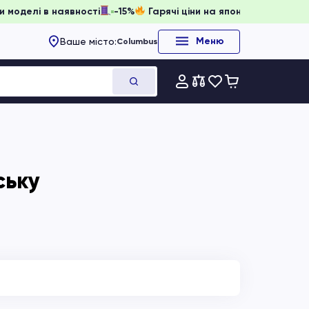
, доки моделі в наявності
-15%
Гарячі ціни на японське об
Меню
Ваше місто:
Columbus
ську