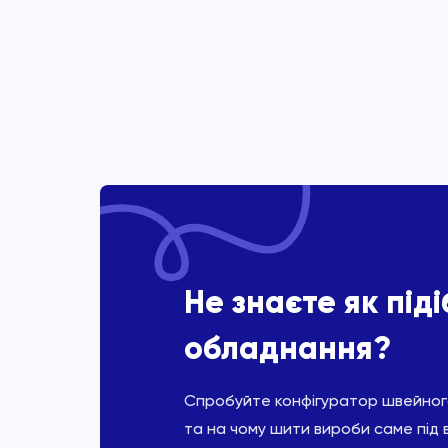
Не знаєте як під
обладнання?
Спробуйте конфігуратор швейного
та на чому шити вироби саме під 