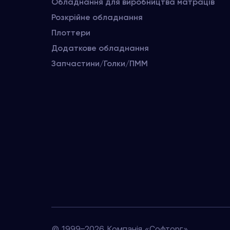
Обладнання для виробництва матраців
Розкрійне обладнання
Плоттери
Додаткове обладнання
Запчастини/Голки/ПММ
© 1999–2026 Компанія «Софторг»