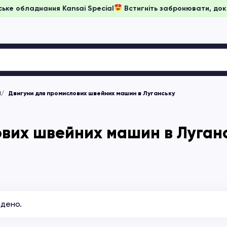
а японське обладнання Kansai Special
Встигніть забронювати
М
Двигуни для промислових швейних машин в Луганську
ових швейних машин в Луган
йдено.