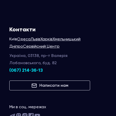
Контакти
Київ
Одеса
Львів
Харків
Хмельницький
Дніпро
Сервійсний Центр
Україна, 03138, пр-т Валерія
Лобановського, буд. 82
(067) 214-36-13
Написати нам
Ми в соц. мережах