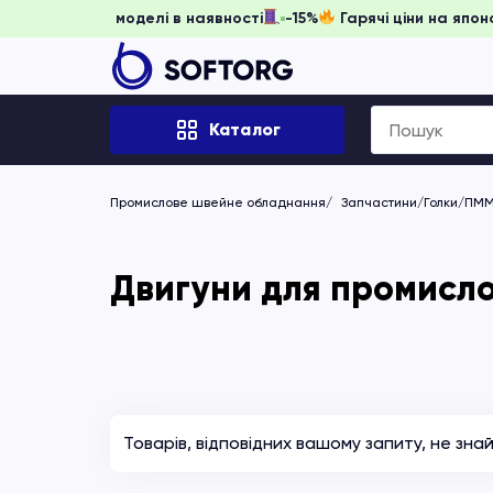
 забронювати, доки моделі в наявності
-15%
Гарячі ціни н
Search
Каталог
for:
Промислове швейне обладнання
Запчастини/Голки/ПМ
Двигуни для промисл
Товарів, відповідних вашому запиту, не зна