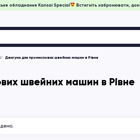
а японське обладнання Kansai Special
Встигніть забронювати
М
Двигуни для промислових швейних машин в Рівне
вих швейних машин в Рівне
йдено.