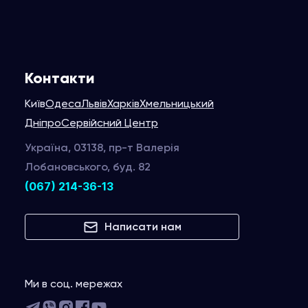
Контакти
Київ
Одеса
Львів
Харків
Хмельницький
Дніпро
Сервійсний Центр
Україна, 03138, пр-т Валерія
Лобановського, буд. 82
(067) 214-36-13
Написати нам
Ми в соц. мережах