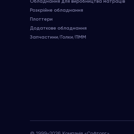
Обладнання для виробництва матраців
Розкрійне обладнання
Плоттери
Додаткове обладнання
Запчастини/Голки/ПММ
© 1999–2026 Компанія «Софторг»