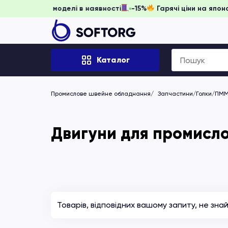
 забронювати, доки моделі в наявності
-15%
Гарячі ціни н
Search
Каталог
for:
Промислове швейне обладнання
Запчастини/Голки/ПМ
Двигуни для промисло
Товарів, відповідних вашому запиту, не зна