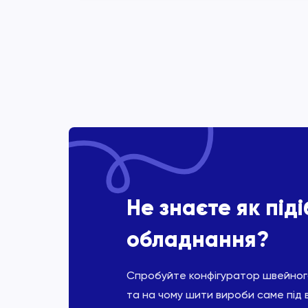
Не знаєте як під
обладнання?
Спробуйте конфігуратор швейного
та на чому шити вироби саме під 