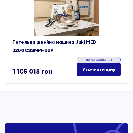
обране
Петельна швейна машина Juki MEB-
3200CSSMM-BBP
Під замовлення
Уточнити ціну
1 105 018
грн