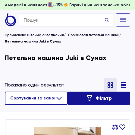
, доки моделі в наявності
-15%
Гарячі ціни на японське об
Search
for:
Промислове швейне обладнання
Промислові петельні машини
Петельна машина Juki в Сумах
Петельна машина Juki в Сумах
Показано один результат
Фільтр
Порівняти
В