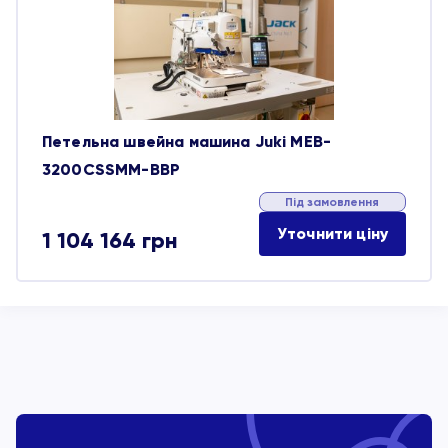
обране
Петельна швейна машина Juki MEB-
3200CSSMM-BBP
Під замовлення
Уточнити ціну
1 104 164
грн