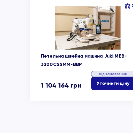
Пор
об
Петельна швейна машина Juki MEB-
3200CSSMM-BBP
Під замовлення
Уточнити ціну
1 104 164
грн