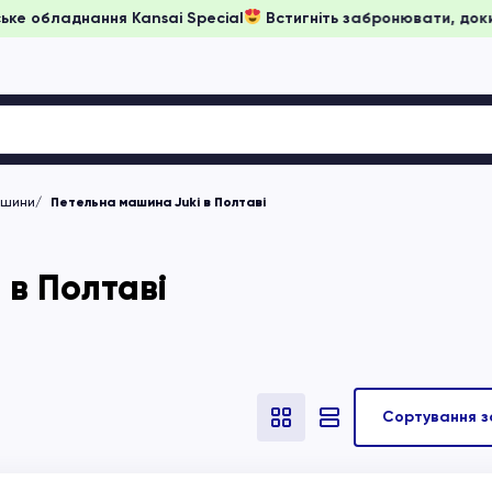
 японське обладнання Kansai Special
Встигніть забронювати,
ашини
Петельна машина Juki в Полтаві
 в Полтаві