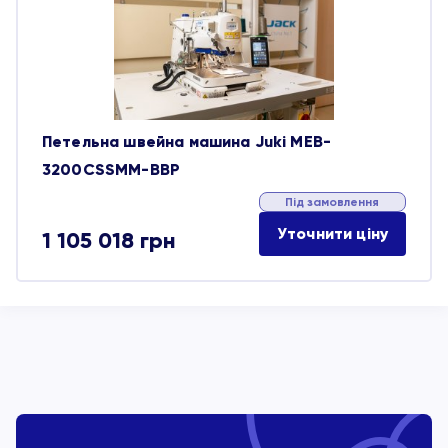
обране
Петельна швейна машина Juki MEB-
3200CSSMM-BBP
Під замовлення
Уточнити ціну
1 105 018
грн