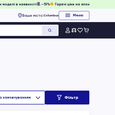
и, доки моделі в наявності
-15%
Гарячі ціни на японське о
Меню
Ваше місто:
Columbus
Фільтр