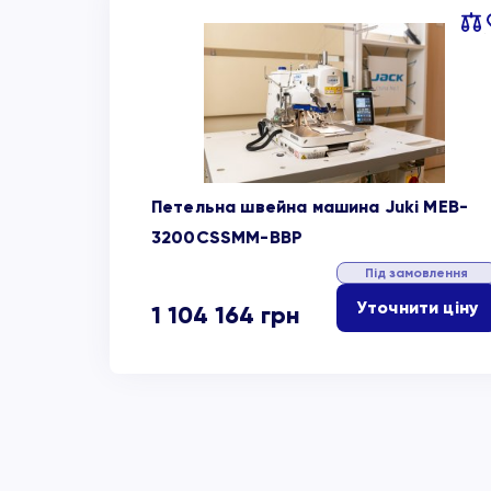
Пор
об
Петельна швейна машина Juki MEB-
3200CSSMM-BBP
Під замовлення
Уточнити ціну
1 104 164
грн