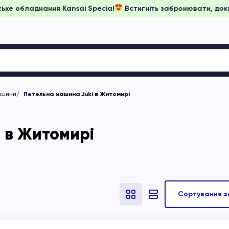
на японське обладнання Kansai Special
Встигніть забронюват
ашини
Петельна машина Juki в Житомирі
 в Житомирі