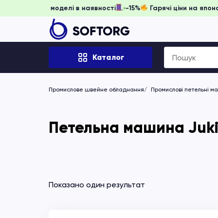
ь забронювати, доки моделі в наявності
-15%
Гарячі ціни 
Search
Каталог
for:
Промислове швейне обладнання
Промислові петельні м
Петельна машина Juki
Показано один результат