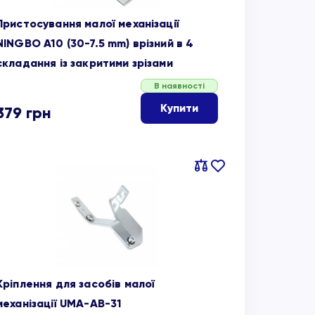
Пристосування малої механізації
NINGBO A10 (30-7.5 mm) врізний в 4
складання із закритими зрізами
В наявності
Купити
379
грн
Порівняти
В
обране
Кріплення для засобів малої
механізації UMA-AB-31