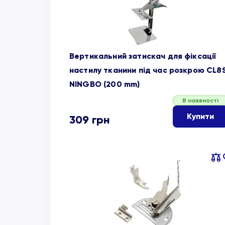
Вертикальний затискач для фіксації
настилу тканини під час розкрою CL8
NINGBO (200 mm)
В наявності
Купити
309
грн
Пор
об