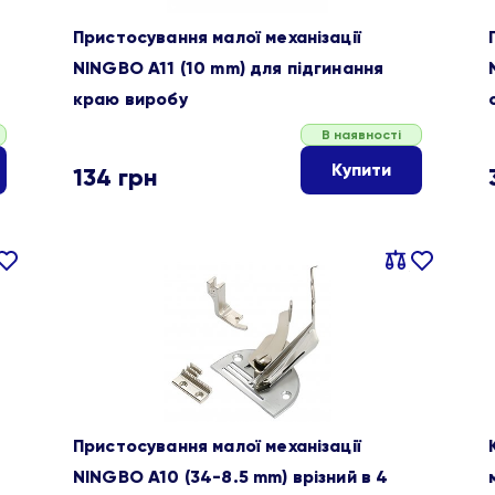
Пристосування малої механізації
NINGBO A11 (10 mm) для підгинання
краю виробу
В наявності
Купити
134
грн
івняти
В
Порівняти
В
ране
обране
Пристосування малої механізації
NINGBO A10 (34-8.5 mm) врізний в 4