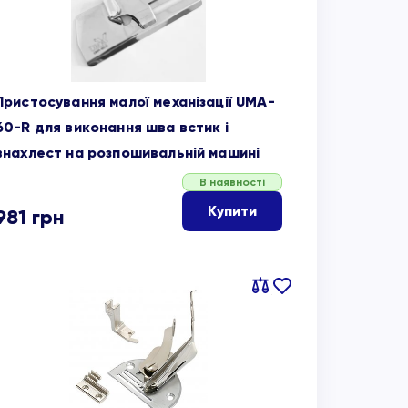
Пристосування малої механізації UMA-
60-R для виконання шва встик і
внахлест на розпошивальній машині
В наявності
Купити
981
грн
Порівняти
В
обране