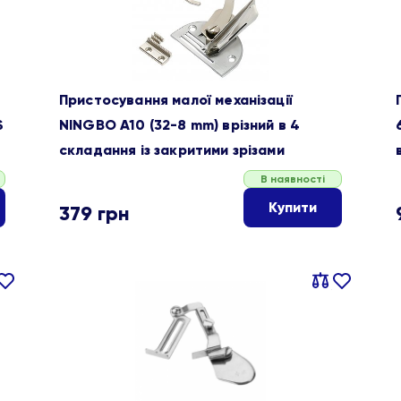
Пристосування малої механізації
S
NINGBO A10 (32-8 mm) врізний в 4
складання із закритими зрізами
В наявності
Купити
379
грн
івняти
В
Порівняти
В
ране
обране