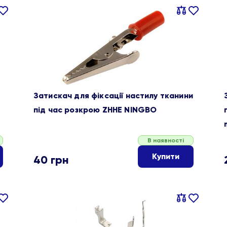
івняти
В
Порівняти
В
ране
обране
Затискач для фіксації настилу тканини
під час розкрою ZHHE NINGBO
В наявності
Купити
40
грн
івняти
В
Порівняти
В
ране
обране