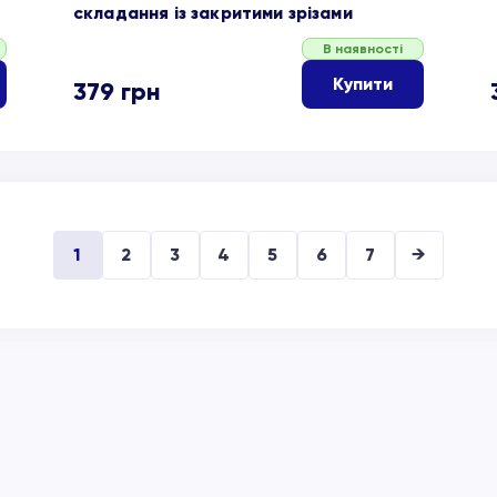
складання із закритими зрізами
В наявності
Купити
379
грн
1
2
3
4
5
6
7
→