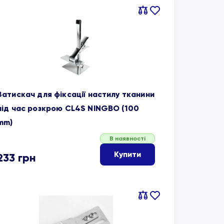
Порівняти
В
обране
Затискач для фіксації настилу тканини
під час розкрою CL4S NINGBO (100
mm)
В наявності
Купити
233
грн
Порівняти
В
обране