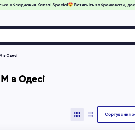
ни на японське обладнання Kansai Special
Встигніть заброню
М в Одесі
М в Одесі