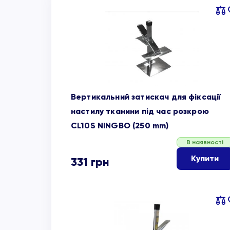
Пор
об
Вертикальний затискач для фіксації
настилу тканини під час розкрою
CL10S NINGBO (250 mm)
В наявності
Купити
331
грн
Пор
об